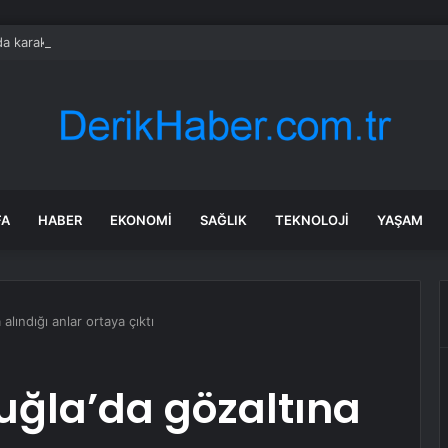
a karakola intihar saldırısı; 7 ölü, 15 yaralı
FA
HABER
EKONOMI
SAĞLIK
TEKNOLOJI
YAŞAM
alındığı anlar ortaya çıktı
uğla’da gözaltına