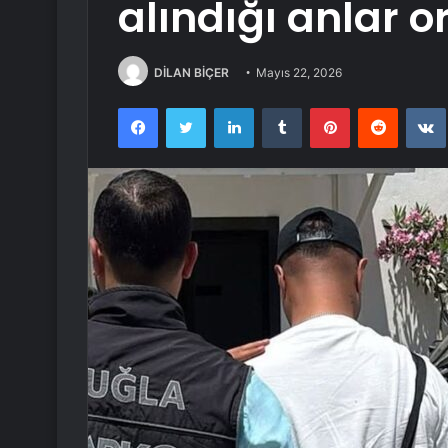
alındığı anlar o
DİLAN BİÇER
Mayıs 22, 2026
Facebook
Twitter
LinkedIn
Tumblr
Pinterest
Reddit