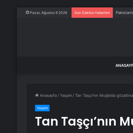
Pakistan’d
Pazar, Ağustos 9 2026
Son Dakika Haberleri
ANASAY
Anasayfa
/
Yaşam
/
Tan Taşçı’nın Muğla’da gözaltına 
Yaşam
Tan Taşçı’nın M