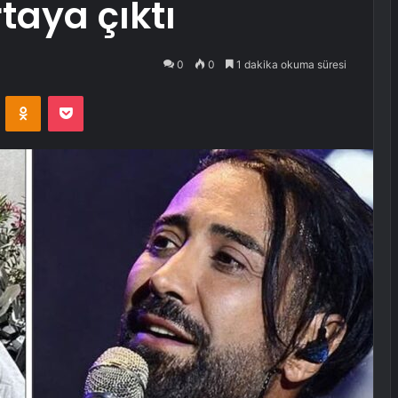
rtaya çıktı
0
0
1 dakika okuma süresi
VKontakte
Odnoklassniki
Pocket