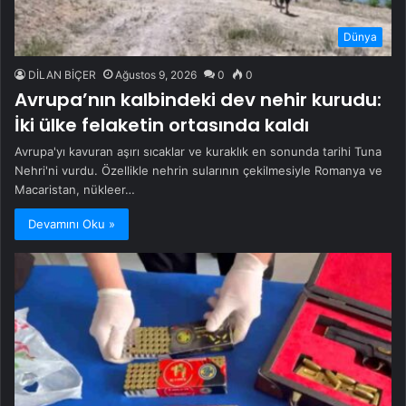
Dünya
DİLAN BİÇER
Ağustos 9, 2026
0
0
Avrupa’nın kalbindeki dev nehir kurudu:
İki ülke felaketin ortasında kaldı
Avrupa'yı kavuran aşırı sıcaklar ve kuraklık en sonunda tarihi Tuna
Nehri'ni vurdu. Özellikle nehrin sularının çekilmesiyle Romanya ve
Macaristan, nükleer…
Devamını Oku »