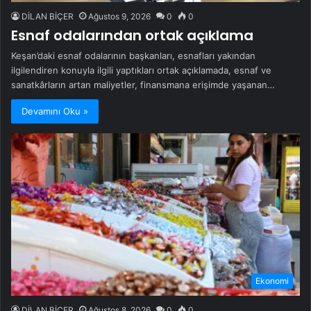
DİLAN BİÇER
Ağustos 9, 2026
0
0
Esnaf odalarından ortak açıklama
Keşan’daki esnaf odalarının başkanları, esnafları yakından
ilgilendiren konuyla ilgili yaptıkları ortak açıklamada, esnaf ve
sanatkârların artan maliyetler, finansmana erişimde yaşanan…
Devamını Oku »
Ekonomi
DİLAN BİÇER
Ağustos 8, 2026
0
0