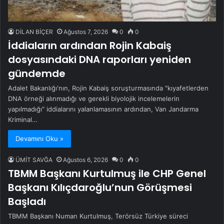
DİLAN BİÇER
Ağustos 7, 2026
0
0
İddiaların ardından Rojin Kabaiş
dosyasındaki DNA raporları yeniden
gündemde
Adalet Bakanlığı'nın, Rojin Kabaiş soruşturmasında "kıyafetlerden
DNA örneği alınmadığı ve gerekli biyolojik incelemelerin
yapılmadığı" iddialarını yalanlamasının ardından, Van Jandarma
Kriminal…
Devamını Oku »
ÜMİT SAVĞA
Ağustos 6, 2026
0
0
TBMM Başkanı Kurtulmuş ile CHP Genel
Başkanı Kılıçdaroğlu’nun Görüşmesi
Başladı
TBMM Başkanı Numan Kurtulmuş, Terörsüz Türkiye süreci