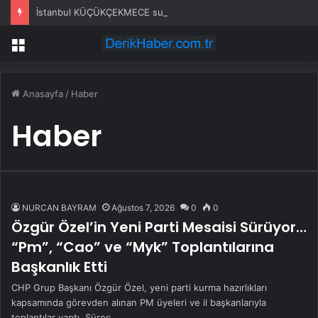
İstanbul KÜÇÜKÇEKMECE su kesintisi! 22-23 Temmuz İSKİ Küçükçekmece su kesintisi ne zaman bitecek, sular ne zaman gelecek?
Menü
Anasayfa
/
Haber
Haber
NURCAN BAYRAM
Ağustos 7, 2026
0
0
Özgür Özel’in Yeni Parti Mesaisi Sürüyor…
“Pm”, “Cao” ve “Myk” Toplantılarına
Başkanlık Etti
CHP Grup Başkanı Özgür Özel, yeni parti kurma hazırlıkları
kapsamında görevden alınan PM üyeleri ve il başkanlarıyla
toplantılar yaptı. Süreç…