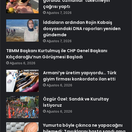
görüldü: Uzmanlar ‘tüketmeyin’
çağrısı yaptı
Ağustos 7, 2026
İddiaların ardından Rojin Kabaiş
dosyasındaki DNA raporları yeniden
gündemde
Ağustos 7, 2026
TBMM Başkanı Kurtulmuş ile CHP Genel Başkanı
Kılıçdaroğlu’nun Görüşmesi Başladı
Ağustos 6, 2026
Armani’ye üretim yapıyordu… Türk
giyim firması konkordato ilan etti
Ağustos 6, 2026
Özgür Özel: Sandık ve Kurultay
İstiyoruz
Ağustos 6, 2026
Yumurta böyle çıkınca ne yapacağını
bilemedi: Tavuklarını hasta sandı ama