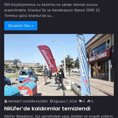
İSKİ Küçükçekmece su kesintisi ne zaman bitecek sorusu
araştırılmakta. İstanbul Su ve Kanalizasyon İdaresi (İSKİ) 22
Temmuz günü İstanbul'da su…
Devamını Oku »
MEHMET HAZBİN KAZBEK
Ağustos 7, 2026
0
0
Nilüfer’de kaldırımlar temizlendi
Nilüfer Belediyesi, ilçe genelindeki yaya, bisiklet ve engelli yollarını