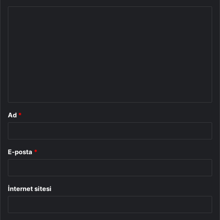
Y
o
r
u
m
*
Ad
*
E-posta
*
İnternet sitesi