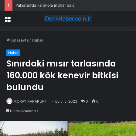
Pakistan’da karakola intihar saldırısı; 7 ölü, 15 yaralı
Menü
Anasayfa
/
Haber
Haber
Sınırdaki mısır tarlasında
160.000 kök kenevir bitkisi
bulundu
KORAY KARAKURT
Eylül 5, 2023
0
6
Bir dakikadan az