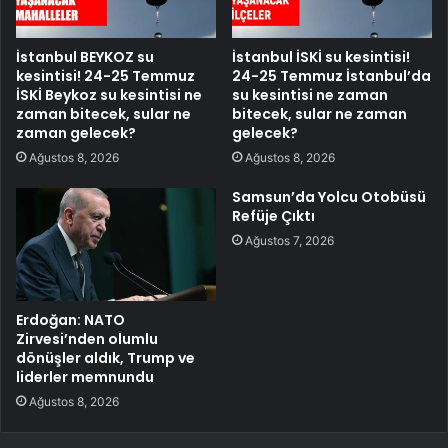
İstanbul BEYKOZ su
İstanbul İSKİ su kesintisi!
kesintisi! 24-25 Temmuz
24-25 Temmuz İstanbul’da
İSKİ Beykoz su kesintisi ne
su kesintisi ne zaman
zaman bitecek, sular ne
bitecek, sular ne zaman
zaman gelecek?
gelecek?
Ağustos 8, 2026
Ağustos 8, 2026
Samsun’da Yolcu Otobüsü
Refüje Çıktı
Ağustos 7, 2026
Erdoğan: NATO
Zirvesi’nden olumlu
dönüşler aldık, Trump ve
liderler memnundu
Ağustos 8, 2026