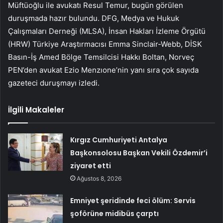
Müftüoğlu ile avukatı Resul Temur, bugün görülen
duruşmada hazır bulundu. DFG, Medya ve Hukuk
Çalışmaları Derneği (MLSA), İnsan Hakları İzleme Örgütü
(HRW) Türkiye Araştırmacısı Emma Sinclair-Webb, DİSK
Basın-İş Amed Bölge Temsilcisi Hakkı Boltan, Norveç
PEN’den avukat Ezio Menzıone’nin yanı sıra çok sayıda
gazeteci duruşmayı izledi.
İlgili Makaleler
Kırgız Cumhuriyeti Antalya
Başkonsolosu Başkan Vekili Özdemir’i
ziyaret etti
Ağustos 8, 2026
Emniyet şeridinde feci ölüm: Servis
şoförüne midibüs çarptı