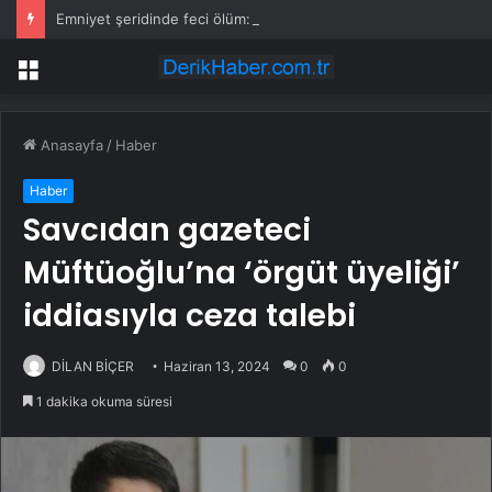
Emniyet şeridinde feci ölüm: Servis şoförüne midibüs çarptı
Menü
Anasayfa
/
Haber
Haber
Savcıdan gazeteci
Müftüoğlu’na ‘örgüt üyeliği’
iddiasıyla ceza talebi
DİLAN BİÇER
Haziran 13, 2024
0
0
1 dakika okuma süresi