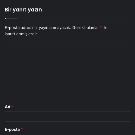
Bir yanıt yazın
E-posta adresiniz yayınlanmayacak.
Gerekli alanlar
*
ile
işaretlenmişlerdir
Y
o
r
u
m
*
Ad
*
E-posta
*