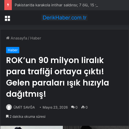
Pakistan’da karakola intihar saldırısı; 7 ölü, 15 yaralı
Menü
Anasayfa
/
Haber
Haber
ROK’un 90 milyon liralık
para trafiği ortaya çıktı!
Gelen paraları ışık hızıyla
dağıtmış!
ÜMİT SAVĞA
Mayıs 23, 2026
0
0
2 dakika okuma süresi