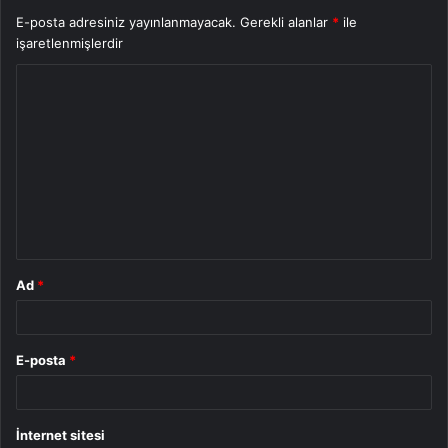
E-posta adresiniz yayınlanmayacak.
Gerekli alanlar
*
ile
işaretlenmişlerdir
Y
o
r
u
m
*
Ad
*
E-posta
*
İnternet sitesi