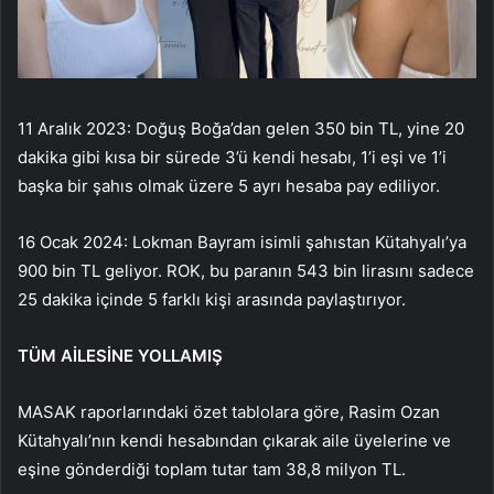
11 Aralık 2023: Doğuş Boğa’dan gelen 350 bin TL, yine 20
dakika gibi kısa bir sürede 3’ü kendi hesabı, 1’i eşi ve 1’i
başka bir şahıs olmak üzere 5 ayrı hesaba pay ediliyor.
16 Ocak 2024: Lokman Bayram isimli şahıstan Kütahyalı’ya
900 bin TL geliyor. ROK, bu paranın 543 bin lirasını sadece
25 dakika içinde 5 farklı kişi arasında paylaştırıyor.
TÜM AİLESİNE YOLLAMIŞ
MASAK raporlarındaki özet tablolara göre, Rasim Ozan
Kütahyalı’nın kendi hesabından çıkarak aile üyelerine ve
eşine gönderdiği toplam tutar tam 38,8 milyon TL.