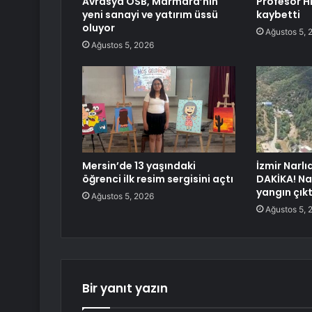
Avrasya OSB, Marmara’nın
Profesör H
yeni sanayi ve yatırım üssü
kaybetti
oluyor
Ağustos 5, 
Ağustos 5, 2026
Mersin’de 13 yaşındaki
İzmir Narl
öğrenci ilk resim sergisini açtı
DAKİKA! Na
yangın çık
Ağustos 5, 2026
Ağustos 5, 
Bir yanıt yazın