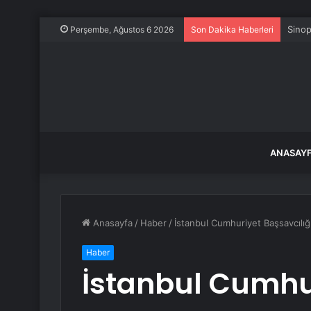
Sinop
Perşembe, Ağustos 6 2026
Son Dakika Haberleri
ANASAY
Anasayfa
/
Haber
/
İstanbul Cumhuriyet Başsavcılığı
Haber
İstanbul Cumhur