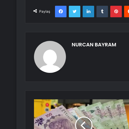
Facebook
Twitter
LinkedIn
Tumblr
Pint
Paylaş
NURCAN BAYRAM