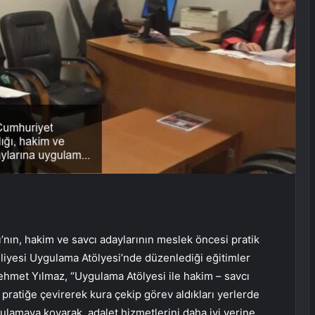
’nın, hakim ve savcı adaylarının meslek öncesi pratik
Adliyesi Uygulama Atölyesi’nde düzenlediği eğitimler
ehmet Yılmaz, “Uygulama Atölyesi ile hakim – savcı
 pratiğe çevirerek kura çekip görev aldıkları yerlerde
ygulamaya koyarak, adalet hizmetlerini daha iyi yerine