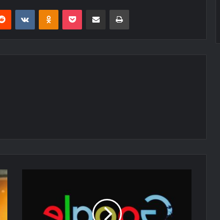
erest
Reddit
VKontakte
Odnoklassniki
Pocket
E-Posta ile paylaş
Yazdır