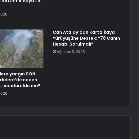
ilmi Demir hayatını
2026
Can Atalay’dan Kartalkaya
Yürüyüşüne Destek: “78 Canın
Hesabı Sorulmalı”
Ağustos 5, 2026
ıdere yangın SON
rlıdere’de neden
tı, söndürüldü mü?
2026