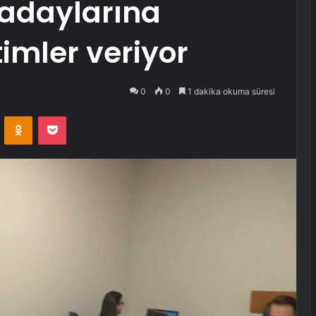
 adaylarına
imler veriyor
0
0
1 dakika okuma süresi
VKontakte
Odnoklassniki
Pocket