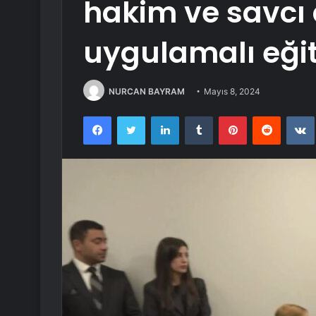
hakim ve savcı
uygulamalı eğit
NURCAN BAYRAM
Mayıs 8, 2024
Facebook
Twitter
LinkedIn
Tumblr
Pinterest
Reddit