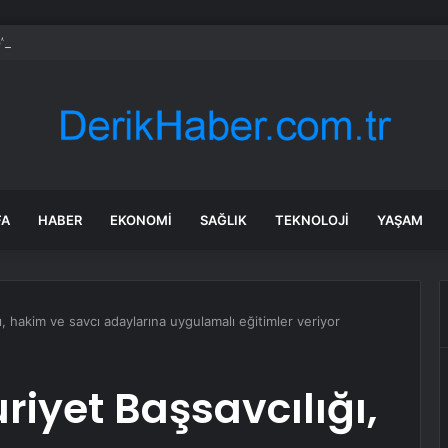
’ta Kestaneler İçin Avcı Böcek Salımı
FA
HABER
EKONOMI
SAĞLIK
TEKNOLOJI
YAŞAM
, hakim ve savcı adaylarına uygulamalı eğitimler veriyor
iyet Başsavcılığı,