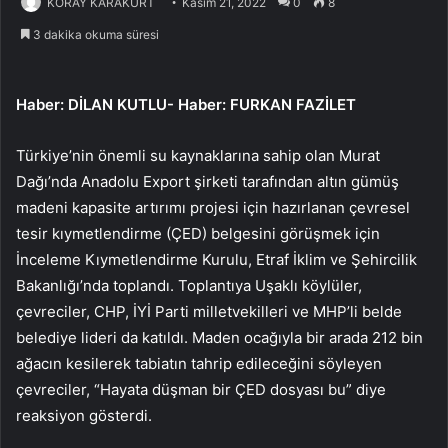
KORAY KARAKURT
Kasım 21, 2022
0
8
3 dakika okuma süresi
Haber: DİLAN KUTLU- Haber: FURKAN FAZİLET
Türkiye’nin önemli su kaynaklarına sahip olan Murat
Dağı’nda Anadolu Export şirketi tarafından altın gümüş
madeni kapasite artırımı projesi için hazırlanan çevresel
tesir kıymetlendirme (ÇED) belgesini görüşmek için
İnceleme Kıymetlendirme Kurulu, Etraf İklim ve Şehircilik
Bakanlığı’nda toplandı. Toplantıya Uşaklı köylüler,
çevreciler, CHP, İYİ Parti milletvekilleri ve MHP’li belde
belediye lideri da katıldı. Maden ocağıyla bir arada 212 bin
ağacın kesilerek tabiatın tahrip edileceğini söyleyen
çevreciler, “Hayata düşman bir ÇED dosyası bu” diye
reaksiyon gösterdi.