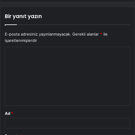
Bir yanıt yazın
E-posta adresiniz yayınlanmayacak.
Gerekli alanlar
*
ile
işaretlenmişlerdir
Y
o
r
u
m
*
Ad
*