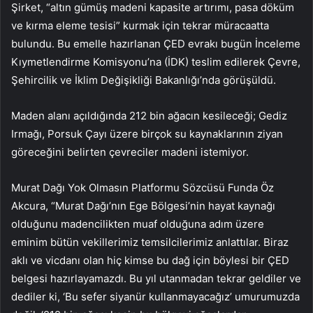
Şirket, “altın gümüş madeni kapasite artırımı, pasa döküm
ve kırma eleme tesisi” kurmak için tekrar müracaatta
bulundu. Bu emelle hazırlanan ÇED evrakı bugün İnceleme
Kıymetlendirme Komisyonu’na (İDK) teslim edilerek Çevre,
Şehircilik ve İklim Değişikliği Bakanlığı’nda görüşüldü.
Maden alanı açıldığında 212 bin ağacın kesileceği; Gediz
Irmağı, Porsuk Çayı üzere birçok su kaynaklarının ziyan
göreceğini belirten çevreciler madeni istemiyor.
Murat Dağı Yok Olmasın Platformu Sözcüsü Funda Öz
Akcura, “Murat Dağı’nın Ege Bölgesi’nin hayat kaynağı
olduğunu madencilikten muaf olduğuna adım üzere
eminim bütün vekillerimiz temsilcilerimiz anlattılar. Biraz
aklı ve vicdanı olan hiç kimse bu dağ için böylesi bir ÇED
belgesi hazırlayamazdı. Bu yıl utanmadan tekrar geldiler ve
dediler ki, ‘Bu sefer siyanür kullanmayacağız’ umurumuzda