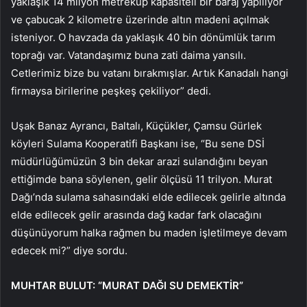
yaklaşık 14 milyon metreküp kapasiteli bir baraj yapılıyor
ve çabucak 2 kilometre üzerinde altın madeni açılmak
isteniyor. O havzada da yaklaşık 40 bin dönümlük tarım
toprağı var. Vatandaşımız buna zati daima yansılı.
Cetlerimiz bize bu vatanı bırakmışlar. Artık Kanadalı hangi
firmaysa birilerine peşkeş çekiliyor” dedi.
Uşak Banaz Ayrancı, Baltalı, Küçükler, Çamsu Gürlek
köyleri Sulama Kooperatifi Başkanı ise, “Bu sene DSİ
müdürlüğümüzün 3 bin dekar arazi sulandığını beyan
ettiğimde bana söylenen, gelir ölçüsü 11 trilyon. Murat
Dağı’nda sulama sahasındaki elde edilecek gelirle altında
elde edilecek gelir arasında dağ kadar fark olacağını
düşünüyorum halka rağmen bu maden işletilmeye devam
edecek mi?” diye sordu.
MUHTAR BULUT: “MURAT DAĞI SU DEMEKTİR”