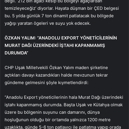
değil. ‘212 bin ağacı kesip bu bölgeyi ağaçlardan
temizleyeceğiz’ diyorlar. Hayata düşman bir ÇED belgesi
bu. 5 yılda günlük 7 ton dinamit patlatacak bu bölgede
yağışı yaratan ögeleri ve suyu yok edecek.
ÖZKAN YALIM: “ANADOLU EXPORT YÖNETİCİLERİNİN
MURAT DAĞI ÜZERİNDEKİ İŞTAHI KAPANMAMIŞ
DURUMDA”
CHP Uşak Milletvekili Özkan Yalım maden şirketine
açtıkları davayı kazandıkları halde mevzunun tekrar
gündeme gelmesini şöyle kıymetlendirdi:
“Anadolu Export yöneticilerinin hala Murat Dağı üzerindeki
iştahı kapanmamış durumda. Başta Uşak ve Kütahya olmak
üzere bu bölgenin suyunu can damarını, dünya
hoşluğunun olduğu bir ortamda yalnızca 1200 metre
uzaklıkta, günde 5-6 ton patlayıcı ile patlatma yapıp orada