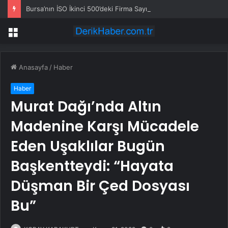
Bursa’nın İSO İkinci 500’deki Firma Sayısı Düştü, Otomotiv Tedarik Sanayisi Yükseldi
Menü
Anasayfa
/
Haber
Haber
Murat Dağı’nda Altın
Madenine Karşı Mücadele
Eden Uşaklılar Bugün
Başkentteydi: “Hayata
Düşman Bir Çed Dosyası
Bu”