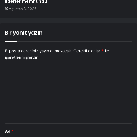
liderler memnundu
Ağustos 8, 2026
Bir yanıt yazın
E-posta adresiniz yayınlanmayacak.
Gerekli alanlar
*
ile
işaretlenmişlerdir
Y
o
r
u
m
*
Ad
*