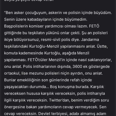
“Ben asker çocuğuyum, askerin ve polisin içinde büyüdüm.
Senin üzere kabadayıların içinde büyümedim.
Başpolislerin komiser yardımcısı olması lazım. FETÖ
gittiğinde bu teşkilatın yükünü onlar çekti. Şu an polisleri
ikiye bölüyorsunuz, resmi-sivil polis diye. Jandarma
teşkilatındaki Kurtoğlu-Menzil yapılanmasını anlat. Üstte,
komuta kademesinde Kurtoğlu, aşağıda Menzil
yapılanması. FETÖ’cüler Menzil’in içinde nasıl saklanıyorlar,
onu anlat. Polis intiharlarının dışında, 3600 ek göstergede
ortaokul, lise mezunu polisleri niçin ayırdın, onu anlat.
Bunlar emekliliğinin son günlerinde refah içinde
yaşayacakları durumda… Boş konuşma burada. Karşılık
vereceksen hususa karşılık vereceksin, polis intiharıyla
ilgili karşılık vereceksin. Twitter’dan, benim verdiğim soru
önergesine bakan yardımcıların cevap vermeyecek. Sen
cevap vereceksin. Devlet terbiyesi, adabı almamış adam