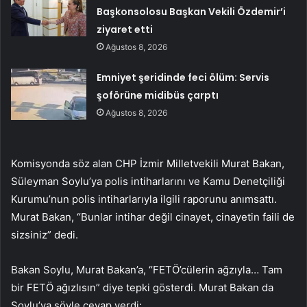
Başkonsolosu Başkan Vekili Özdemir’i
ziyaret etti
Ağustos 8, 2026
Emniyet şeridinde feci ölüm: Servis
şoförüne midibüs çarptı
Ağustos 8, 2026
Komisyonda söz alan CHP İzmir Milletvekili Murat Bakan,
Süleyman Soylu’ya polis intiharlarını ve Kamu Denetçiliği
Kurumu’nun polis intiharlarıyla ilgili raporunu anımsattı.
Murat Bakan, “Bunlar intihar değil cinayet, cinayetin faili de
sizsiniz” dedi.
Bakan Soylu, Murat Bakan’a, “FETÖ’cülerin ağzıyla… Tam
bir FETÖ ağızlısın” diye tepki gösterdi. Murat Bakan da
Soylu’ya şöyle cevap verdi: