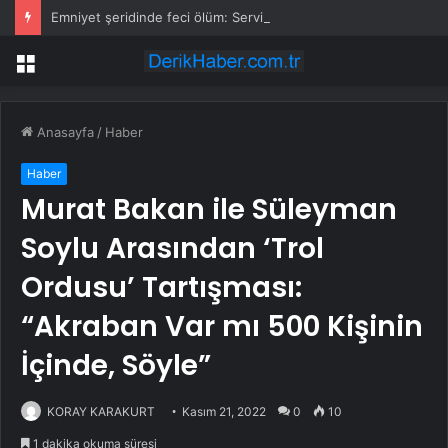
Emniyet şeridinde feci ölüm: Servis şoförüne midibüs çarptı
Menü
Anasayfa
/
Haber
Haber
Murat Bakan ile Süleyman
Soylu Arasından ‘Trol
Ordusu’ Tartışması:
“Akraban Var mı 500 Kişinin
İçinde, Söyle”
KORAY KARAKURT
Kasım 21, 2022
0
10
1 dakika okuma süresi