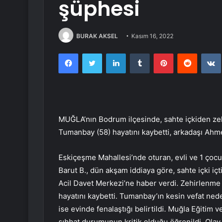
şüphesi
BURAK AKSEL
Kasım 16, 2022
Facebook
Twitter
LinkedIn
Tumblr
Pinterest
Reddit
MUĞLA’nın Bodrum ilçesinde, sahte içkiden zeh
Tumanbay (58) hayatını kaybetti, arkadaşı Ahmet
Eskiçeşme Mahallesi’nde oturan, evli ve 1 çoc
Barut B., dün akşam iddiaya göre, sahte içki içt
Acil Davet Merkezi’ne haber verdi. Zehirlenme
hayatını kaybetti. Tumanbay’ın kesin vefat nede
ise evinde fenalaştığı belirtildi. Muğla Eğitim
sıhhat durumunun kritik olduğu öğrenildi. Olay il