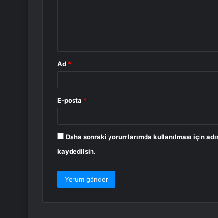
u
m
*
Ad
*
E-posta
*
Daha sonraki yorumlarımda kullanılması için adı
kaydedilsin.