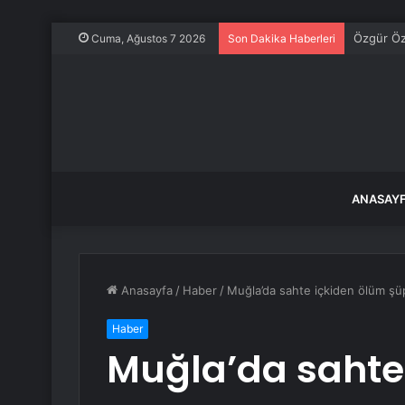
Cuma, Ağustos 7 2026
Son Dakika Haberleri
ANASAY
Anasayfa
/
Haber
/
Muğla’da sahte içkiden ölüm şü
Haber
Muğla’da sahte