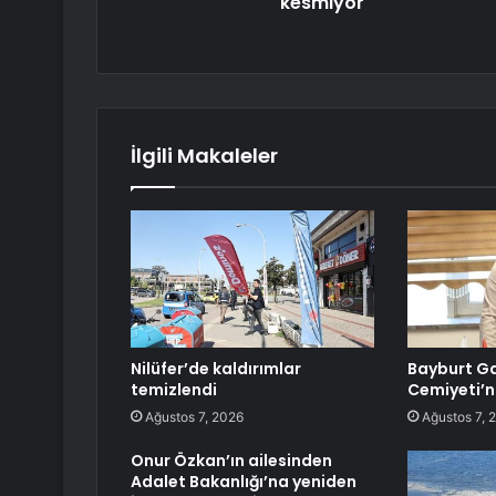
kesmiyor
İlgili Makaleler
Nilüfer’de kaldırımlar
Bayburt Ga
temizlendi
Cemiyeti’
Ağustos 7, 2026
Ağustos 7, 
Onur Özkan’ın ailesinden
Adalet Bakanlığı’na yeniden