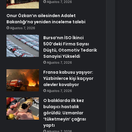
Ağustos 7, 2026
Onur Özkan’ın ailesinden Adalet
Bakanlığı’na yeniden inceleme talebi
Ağustos 7, 2026
Bursa’nın İSO İkinci
500’deki Firma Sayısı
Düştü, Otomotiv Tedarik
Sanayisi Yükseldi
Ağustos 7, 2026
Fransa kabusu yaşıyor:
Yüzbinlerce kişi kaçıyor
alevler kovalıyor
Ağustos 7, 2026
O balıklarda ilk kez
bulaşıcı hastalık
görüldü: Uzmanlar
‘tüketmeyin’ çağrısı
yaptı
Ağustos 7, 2026