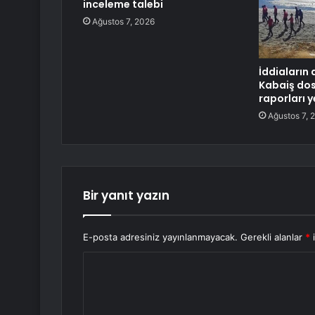
inceleme talebi
Ağustos 7, 2026
İddiaların 
Kabaiş do
raporları
Ağustos 7, 
Bir yanıt yazın
E-posta adresiniz yayınlanmayacak.
Gerekli alanlar
*
i
Y
o
r