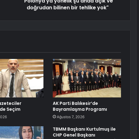
"Polonya'ya yönelik şu anda açık ve
doğrudan bilinen bir tehlike yok"
zeteciler
AK Parti Balıkesir’de
nde Seçim
Bayramlaşma Programı
2026
Ağustos 7, 2026
TBMM Başkanı Kurtulmuş ile
CHP Genel Başkanı