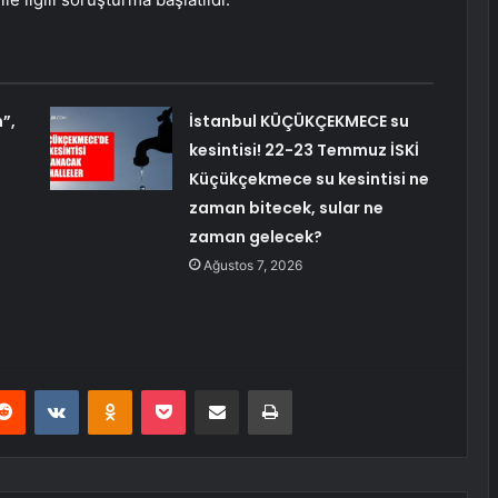
”,
İstanbul KÜÇÜKÇEKMECE su
kesintisi! 22-23 Temmuz İSKİ
Küçükçekmece su kesintisi ne
zaman bitecek, sular ne
zaman gelecek?
Ağustos 7, 2026
erest
Reddit
VKontakte
Odnoklassniki
Pocket
E-Posta ile paylaş
Yazdır