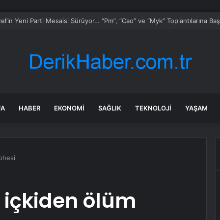
FA
HABER
EKONOMI
SAĞLIK
TEKNOLOJI
YAŞAM
phesi
 içkiden ölüm