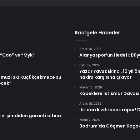
Rastgele Haberler
Aralık 10, 2025
, “Cao” ve “Myk”
Alanyaspor’un Hedefi: Bü
Eylül 17, 2024
Yazar Yavuz Ekinci, 10 yıl 
mmuz İSKİ Küçükçekmece su
hakim karşısına çıkıyor
ecek?
Mayıs 15, 2026
Köpeklere İstismar Davası
Aralık 18, 2025
İktidarı kızdıracak rapor
ğini şimdiden garanti altına
Nisan 7, 2026
Bodrum’da Göçmen Kaçakç