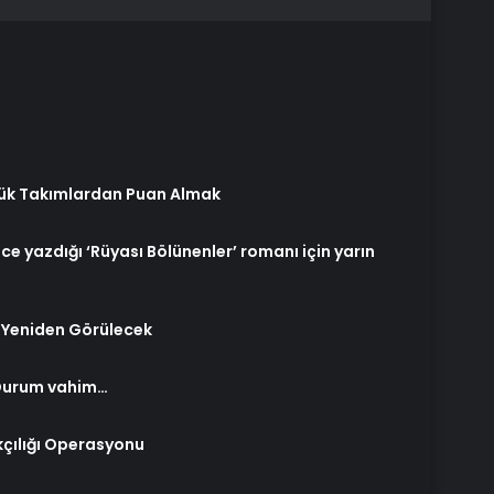
yük Takımlardan Puan Almak
önce yazdığı ‘Rüyası Bölünenler’ romanı için yarın
 Yeniden Görülecek
! Durum vahim…
ılığı Operasyonu