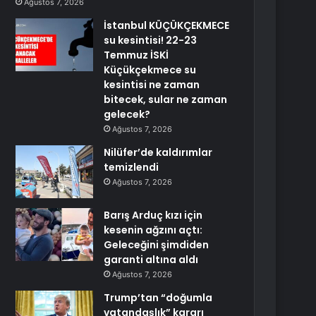
Ağustos 7, 2026
İstanbul KÜÇÜKÇEKMECE
su kesintisi! 22-23
Temmuz İSKİ
Küçükçekmece su
kesintisi ne zaman
bitecek, sular ne zaman
gelecek?
Ağustos 7, 2026
Nilüfer’de kaldırımlar
temizlendi
Ağustos 7, 2026
Barış Arduç kızı için
kesenin ağzını açtı:
Geleceğini şimdiden
garanti altına aldı
Ağustos 7, 2026
Trump’tan “doğumla
vatandaşlık” kararı