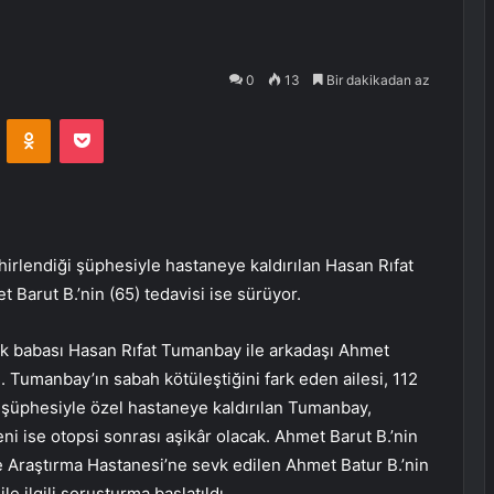
0
13
Bir dakikadan az
VKontakte
Odnoklassniki
Pocket
irlendiği şüphesiyle hastaneye kaldırılan Hasan Rıfat
 Barut B.’nin (65) tedavisi ise sürüyor.
uk babası Hasan Rıfat Tumanbay ile arkadaşı Ahmet
i. Tumanbay’ın sabah kötüleştiğini fark eden ailesi, 112
 şüphesiyle özel hastaneye kaldırılan Tumanbay,
ni ise otopsi sonrası aşikâr olacak. Ahmet Barut B.’nin
 ve Araştırma Hastanesi’ne sevk edilen Ahmet Batur B.’nin
e ilgili soruşturma başlatıldı.