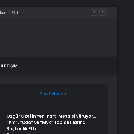
İstanbul KÜÇÜKÇEKMECE su kesintisi! 22-23 Temmuz İSKİ Küçükçekmece su kesintisi ne zaman bitecek, sular ne zaman gelecek?
İLETIŞIM
Son Eklenen
Özgür Özel’in Yeni Parti Mesaisi Sürüyor…
“Pm”, “Cao” ve “Myk” Toplantılarına
Başkanlık Etti