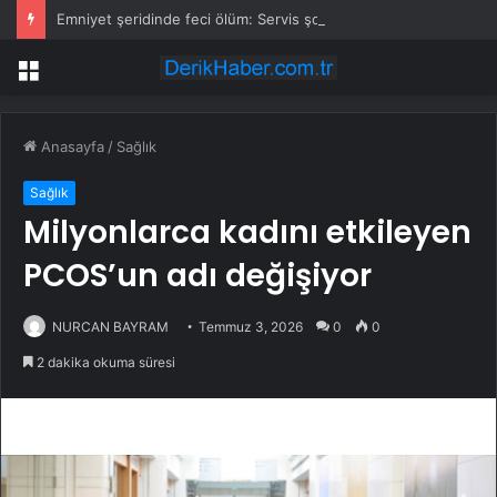
Emniyet şeridinde feci ölüm: Servis şoförüne midibüs çarptı
Menü
Anasayfa
/
Sağlık
Sağlık
Milyonlarca kadını etkileyen
PCOS’un adı değişiyor
NURCAN BAYRAM
Temmuz 3, 2026
0
0
2 dakika okuma süresi