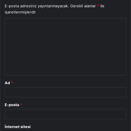
E-posta adresiniz yayınlanmayacak.
Gerekli alanlar
*
ile
işaretlenmişlerdir
Y
o
r
u
m
*
Ad
*
E-posta
*
İnternet sitesi