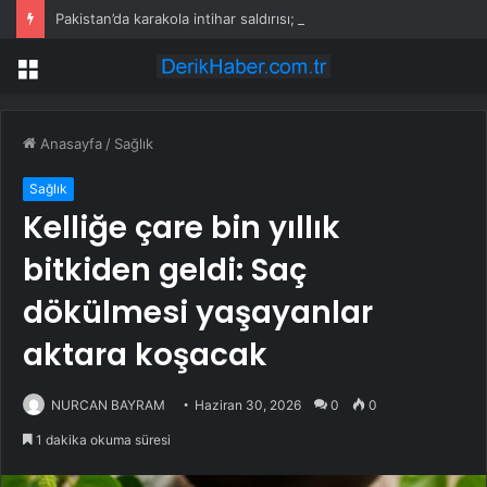
Pakistan’da karakola intihar saldırısı; 7 ölü, 15 yaralı
Menü
Anasayfa
/
Sağlık
Sağlık
Kelliğe çare bin yıllık
bitkiden geldi: Saç
dökülmesi yaşayanlar
aktara koşacak
NURCAN BAYRAM
Haziran 30, 2026
0
0
1 dakika okuma süresi