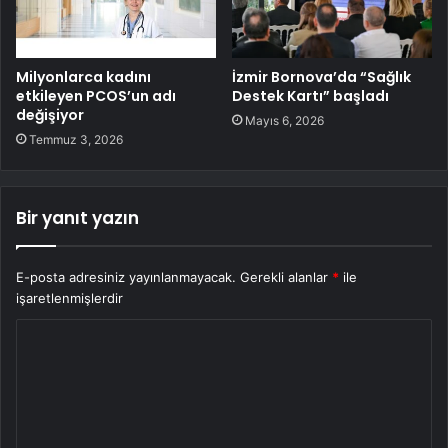
Milyonlarca kadını
İzmir Bornova’da “Sağlık
etkileyen PCOS’un adı
Destek Kartı” başladı
değişiyor
Mayıs 6, 2026
Temmuz 3, 2026
Bir yanıt yazın
E-posta adresiniz yayınlanmayacak.
Gerekli alanlar
*
ile
işaretlenmişlerdir
Y
o
r
u