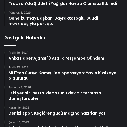
Trabzon’da Şiddetli Yağışlar Hayatı Olumsuz Etkiledi
Ağustos 8, 2026
Genelkurmay Başkanı Bayraktaroğlu, Suudi
mevkidaşıyla görüştü
Rastgele Haberler
Aralık 19, 2024
Anka Haber Ajansı 19 Aralık Perşembe Gündemi
Aralık 19, 2024
MİT’ten Suriye Kamışlı’da operasyon: Yayla Kızılkaya
öldürüldü
Temmuz 6, 2026
Eski yer altı petrol deposunu dev bir termosa
dönüştürdüler
Kasım 16, 2022
Denizlispor, Keçiörengücü maçına hazırlanıyor
Şubat 10, 2023