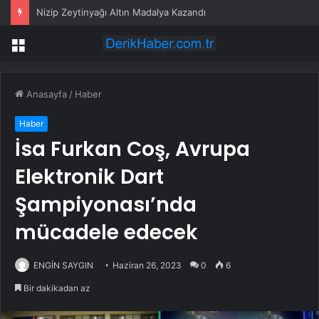
Nizip Zeytinyağı Altın Madalya Kazandı
Menü
Anasayfa
/
Haber
Haber
İsa Furkan Coş, Avrupa
Elektronik Dart
Şampiyonası’nda
mücadele edecek
ENGİN SAYGIN
Haziran 26, 2023
0
6
Bir dakikadan az