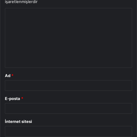
işaretlenmişlerdir
Y
o
r
u
m
*
Ad
*
E-posta
*
İnternet sitesi