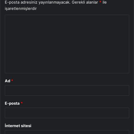
E-posta adresiniz yayınlanmayacak.
Gerekli alanlar
*
ile
işaretlenmişlerdir
Y
o
r
u
m
*
Ad
*
E-posta
*
İnternet sitesi