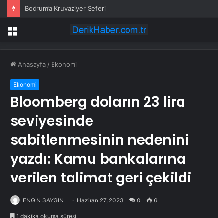
Bodrum’a Kruvaziyer Seferi
Menü
Anasayfa
/
Ekonomi
Ekonomi
Bloomberg doların 23 lira
seviyesinde
sabitlenmesinin nedenini
yazdı: Kamu bankalarına
verilen talimat geri çekildi
ENGİN SAYGIN
Haziran 27, 2023
0
6
1 dakika okuma süresi