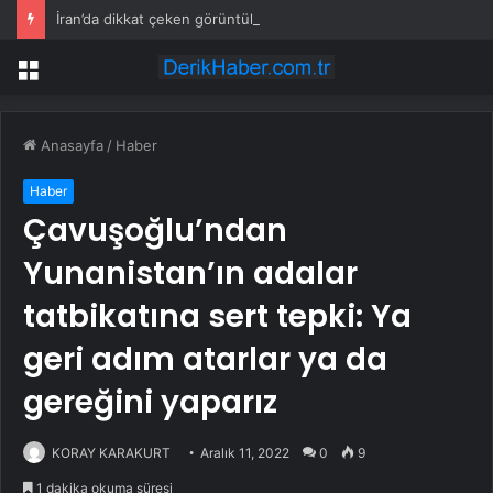
İran’da dikkat çeken görüntüler: Halk sahilde silahlarla devriye atıyor
Menü
Anasayfa
/
Haber
Haber
Çavuşoğlu’ndan
Yunanistan’ın adalar
tatbikatına sert tepki: Ya
geri adım atarlar ya da
gereğini yaparız
KORAY KARAKURT
Aralık 11, 2022
0
9
1 dakika okuma süresi