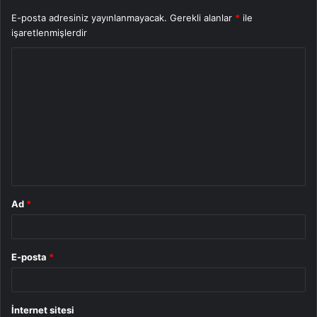
E-posta adresiniz yayınlanmayacak.
Gerekli alanlar
*
ile
işaretlenmişlerdir
Y
o
r
u
m
*
Ad
*
E-posta
*
İnternet sitesi