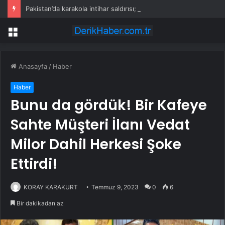
Pakistan’da karakola intihar saldırısı; 7 ölü, 15 yaralı
Menü
Anasayfa
/
Haber
Haber
Bunu da gördük! Bir Kafeye
Sahte Müşteri İlanı Vedat
Milor Dahil Herkesi Şoke
Ettirdi!
KORAY KARAKURT
Temmuz 9, 2023
0
6
Bir dakikadan az