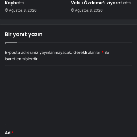
Kaybetti
Vekili Özdemir’i ziyaret etti
Ağustos 8, 2026
Ağustos 8, 2026
Bir yanıt yazın
E-posta adresiniz yayınlanmayacak.
Gerekli alanlar
*
ile
işaretlenmişlerdir
Y
o
r
u
m
*
Ad
*