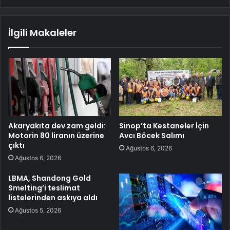
İlgili Makaleler
Akaryakıta dev zam geldi:
Sinop’ta Kestaneler İçin
Motorin 80 liranın üzerine
Avcı Böcek Salımı
çıktı
Ağustos 6, 2026
Ağustos 6, 2026
LBMA, Shandong Gold
Smelting’i teslimat
listelerinden askıya aldı
Ağustos 5, 2026