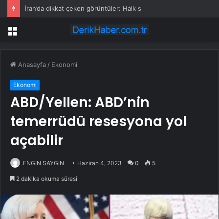
İran’da dikkat çeken görüntüler: Halk sahilde silahlarla devriye atıyor
Menü
Anasayfa
/
Ekonomi
Ekonomi
ABD/Yellen: ABD’nin
temerrüdü resesyona yol
açabilir
ENGİN SAYGIN
Haziran 4, 2023
0
5
2 dakika okuma süresi