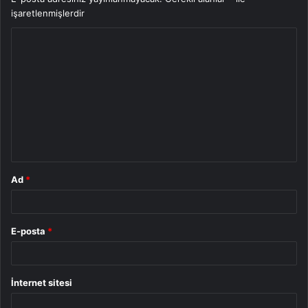
işaretlenmişlerdir
Y
o
r
u
m
*
Ad
*
E-posta
*
İnternet sitesi