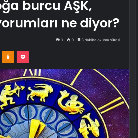
Boğa burcu AŞK,
yorumları ne diyor?
0
0
3 dakika okuma süresi
VKontakte
Odnoklassniki
Pocket