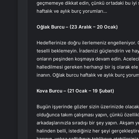
geçmemeye dikkat edin, çünkü ortadaki bu iyi ş
haftalık ve aylık burç yorumları…
Oğlak Burcu – (23 Aralık – 20 Ocak)
Hedeflerinize doğru ilerlemeniz engelleniyor. C
teselli beklemeyin. İradenizi güçlendirin ve hay
onların peşinden koşmaya devam edin. Aceleci
halledilmesi gereken herhangi bir iş olarak el
inanın. Oğlak burcu haftalık ve aylık burç yoru
Kova Burcu – (21 Ocak – 19 Şubat)
Bugün işyerinde gözler sizin üzerinizde olacak
olduğunca takım çalışması yapın, çünkü özellik
arkadaşlarınızla sıradışı bir şey yapın. Akşam
halinden belli, istediğiniz her şeyi gerçekleşt
kaçının, yoksa sağlığınızı tehlikeye atabilirsini