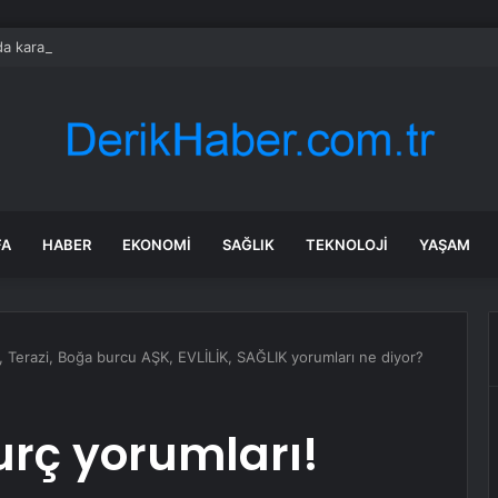
a karakola intihar saldırısı; 7 ölü, 15 yaralı
FA
HABER
EKONOMI
SAĞLIK
TEKNOLOJI
YAŞAM
, Terazi, Boğa burcu AŞK, EVLİLİK, SAĞLIK yorumları ne diyor?
urç yorumları!