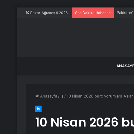
Pakistan’d
Pazar, Ağustos 9 2026
Son Dakika Haberleri
ANASAY
Anasayfa
/
İş
/
10 Nisan 2026 burç yorumları! Aslan
İş
10 Nisan 2026 b