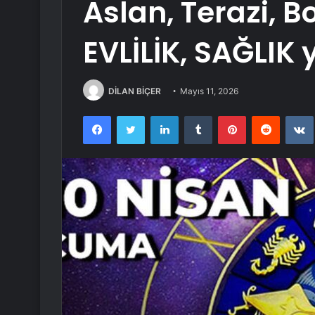
Aslan, Terazi, 
EVLİLİK, SAĞLIK 
DİLAN BİÇER
Mayıs 11, 2026
Facebook
Twitter
LinkedIn
Tumblr
Pinterest
Reddit