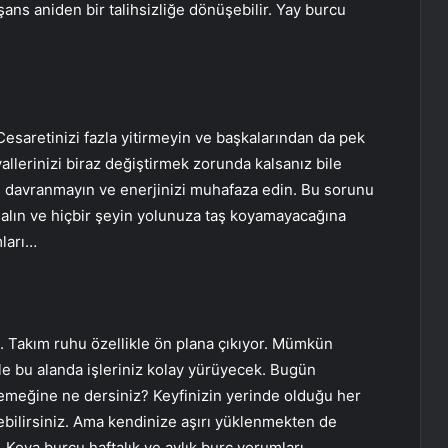
ans aniden bir talihsizliğe dönüşebilir. Yay burcu
esaretinizi fazla yitirmeyin ve başkalarından da pek
allerinizi biraz değiştirmek zorunda kalsanız bile
 davranmayın ve enerjinizi muhafaza edin. Bu sorunu
e alın ve hiçbir şeyin yolunuza taş koyamayacağına
mları…
. Takım ruhu özellikle ön plana çıkıyor. Mümkün
le bu alanda işleriniz kolay yürüyecek. Bugün
 yemeğine ne dersiniz? Keyfinizin yerinde olduğu her
irebilirsiniz. Ama kendinize aşırı yüklenmekten de
z. Kova burcu haftalık ve aylık burç yorumları…