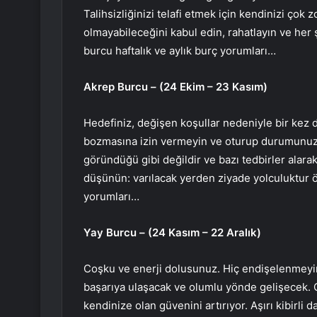
Talihsizliğinizi telafi etmek için kendinizi ç
olmayabileceğini kabul edin, rahatlayın ve her 
burcu haftalık ve aylık burç yorumları…
Akrep Burcu – (24 Ekim – 23 Kasım)
Hedefiniz, değişen koşullar nedeniyle bir kez d
bozmasına izin vermeyin ve oturup durumunuzu
göründüğü gibi değildir ve bazı tedbirler alar
düşünün: varılacak yerden ziyade yolculuktur ö
yorumları…
Yay Burcu – (24 Kasım – 22 Aralık)
Coşku ve enerji dolusunuz. Hiç endişelenmeyin,
başarıya ulaşacak ve olumlu yönde gelişecek. Çe
kendinize olan güvenini artırıyor. Aşırı kibirli 