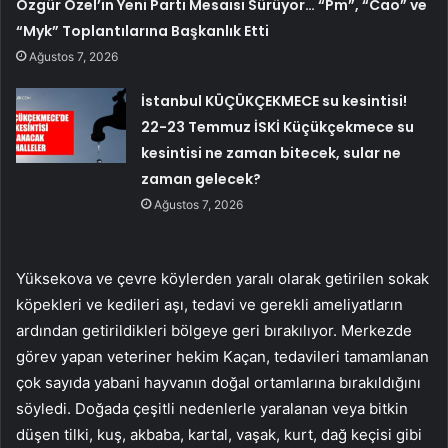
Özgür Özel’in Yeni Parti Mesaisi Sürüyor… “Pm”, “Cao” ve
“Myk” Toplantılarına Başkanlık Etti
Ağustos 7, 2026
İstanbul KÜÇÜKÇEKMECE su kesintisi!
22-23 Temmuz İSKİ Küçükçekmece su
kesintisi ne zaman bitecek, sular ne
zaman gelecek?
Ağustos 7, 2026
Yüksekova ve çevre köylerden yaralı olarak getirilen sokak
köpekleri ve kedileri aşı, tedavi ve gerekli ameliyatların
ardından getirildikleri bölgeye geri bırakılıyor. Merkezde
görev yapan veteriner hekim Kaçan, tedavileri tamamlanan
çok sayıda yabani hayvanın doğal ortamlarına bırakıldığını
söyledi. Doğada çeşitli nedenlerle yaralanan veya bitkin
düşen tilki, kuş, akbaba, kartal, vaşak, kurt, dağ keçisi gibi