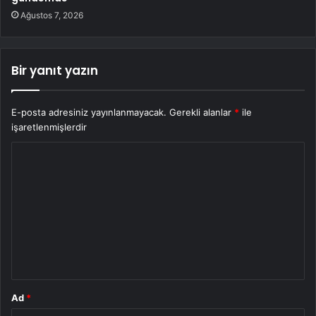
Ağustos 7, 2026
Bir yanıt yazın
E-posta adresiniz yayınlanmayacak.
Gerekli alanlar
*
ile
işaretlenmişlerdir
Y
o
r
u
m
*
Ad
*