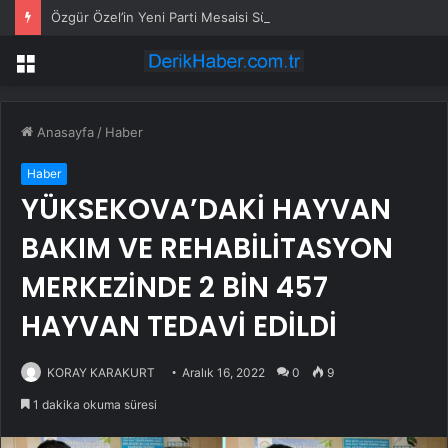
Özgür Özel’in Yeni Parti Mesaisi Sürüyor… “Pm”, “Cao” ve “Myk” Toplantılarına Başkanlık Etti
Menü
Anasayfa
/
Haber
Haber
YÜKSEKOVA’DAKİ HAYVAN
BAKIM VE REHABİLİTASYON
MERKEZİNDE 2 BİN 457
HAYVAN TEDAVİ EDİLDİ
KORAY KARAKURT
Aralık 16, 2022
0
9
1 dakika okuma süresi