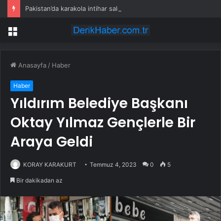
Pakistan’da karakola intihar saldırısı; 7 ölü, 15 yaralı
Menü
Anasayfa
/
Haber
Haber
Yıldırım Belediye Başkanı
Oktay Yılmaz Gençlerle Bir
Araya Geldi
KORAY KARAKURT
Temmuz 4, 2023
0
5
Bir dakikadan az