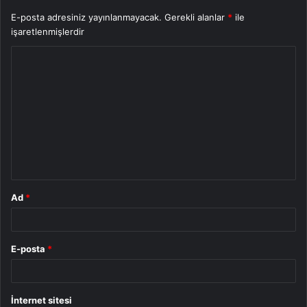
E-posta adresiniz yayınlanmayacak.
Gerekli alanlar
*
ile
işaretlenmişlerdir
Y
o
r
u
m
*
Ad
*
E-posta
*
İnternet sitesi