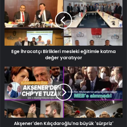
Ege İhracatçı Birlikleri mesleki eğitimle katma
değer yaratıyor
Akşener'den Kılıçdaroğlu'na büyük 'sürpriz'