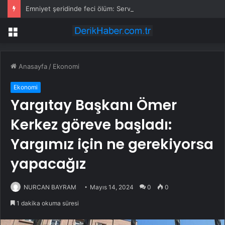
Emniyet şeridinde feci ölüm: Servis şoförüne midibüs çarptı
Menü
Anasayfa
/
Ekonomi
Ekonomi
Yargıtay Başkanı Ömer
Kerkez göreve başladı:
Yargımız için ne gerekiyorsa
yapacağız
NURCAN BAYRAM
Mayıs 14, 2024
0
0
1 dakika okuma süresi