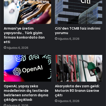
Armani’ye üretim
Citi’den TCMB faiz indirimi
yapıyordu… Türk giyim
yorumu
firması konkordato ilan
Ağustos 6, 2026
etti
Ağustos 6, 2026
OpenAI, yapay zeka
Akaryakıta dev zam geldi:
modellerinin dış testlerde
Motorin 80 liranın üzerine
belirlenen sınırların dışına
çıktı
çıktığını açıkladı
Ağustos 6, 2026
Ağustos 6, 2026