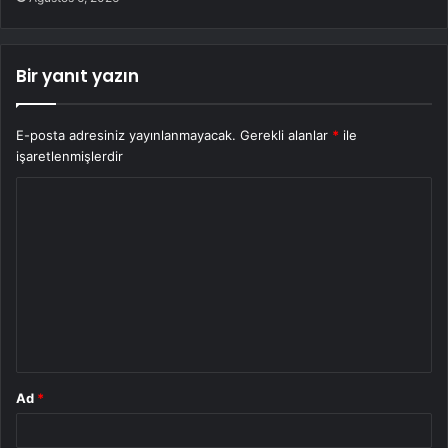
Bir yanıt yazın
E-posta adresiniz yayınlanmayacak.
Gerekli alanlar
*
ile
işaretlenmişlerdir
Y
o
r
u
m
*
Ad
*