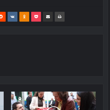
erest
Reddit
VKontakte
Odnoklassniki
Pocket
E-Posta ile paylaş
Yazdır