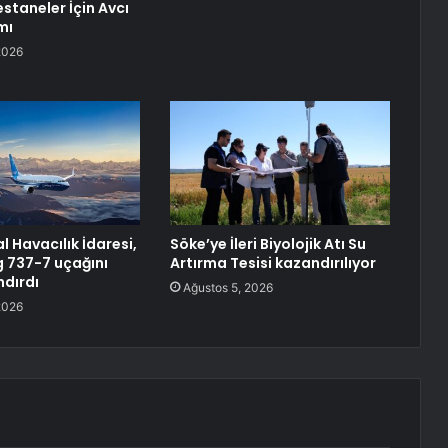
staneler İçin Avcı
mı
2026
 Havacılık İdaresi,
Söke’ye İleri Biyolojik Atı Su
g 737-7 uçağını
Artırma Tesisi kazandırılıyor
ndırdı
Ağustos 5, 2026
2026