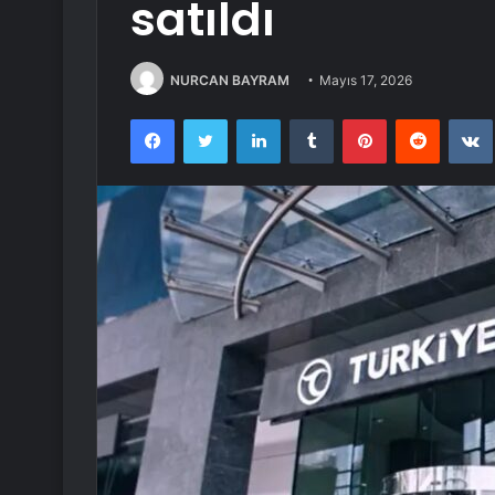
satıldı
NURCAN BAYRAM
Mayıs 17, 2026
Facebook
Twitter
LinkedIn
Tumblr
Pinterest
Reddit