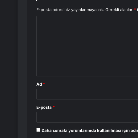
E-posta adresiniz yayınlanmayacak.
Gerekli alanlar
*
i
Y
o
r
u
m
*
Ad
*
E-posta
*
Daha sonraki yorumlarımda kullanılması için adı