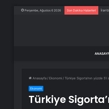
İran’
Perşembe, Ağustos 6 2026
Son Dakika Haberleri
ANASAY
Anasayfa
/
Ekonomi
/
Türkiye Sigorta’nın yüzde 5’i s
Ekonomi
Türkiye Sigorta’