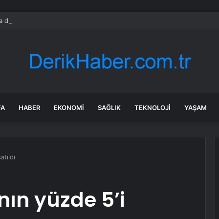
da dikkat çeken görüntüler: Halk sahilde silahlarla devriye atıyor
FA
HABER
EKONOMI
SAĞLIK
TEKNOLOJI
YAŞAM
atıldı
nın yüzde 5’i