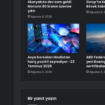
Akaryakıta dev zam geldi:
Sinop’ta Ke
Motorin 80 liranın üzerine
Böcek Salı
çıktı
Ağustos 6, 
Ağustos 6, 2026
Asya borsaları Hindistan
ABD Federal
hariç pozitif seyrediyor -23
yeni Boein
Temmuz 2026
sertifikala
Ağustos 5, 2026
Ağustos 5, 
Bir yanıt yazın