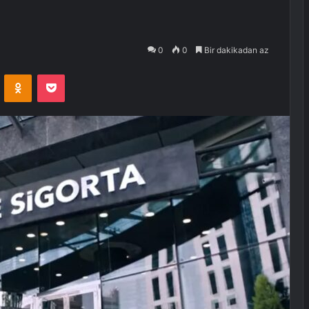
0
0
Bir dakikadan az
VKontakte
Odnoklassniki
Pocket