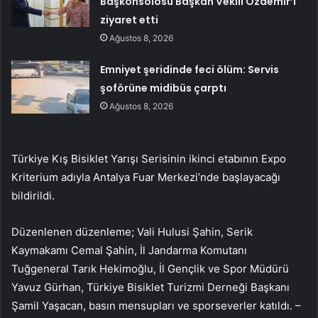
Başkonsolosu Başkan Vekili Özdemir’i
ziyaret etti
Ağustos 8, 2026
Emniyet şeridinde feci ölüm: Servis
şoförüne midibüs çarptı
Ağustos 8, 2026
Türkiye Kış Bisiklet Yarışı Serisinin ikinci etabının Expo
Kriterium adıyla Antalya Fuar Merkezi’nde başlayacağı
bildirildi.
Düzenlenen düzenleme; Vali Hulusi Şahin, Serik
Kaymakamı Cemal Şahin, İl Jandarma Komutanı
Tuğgeneral Tarık Hekimoğlu, İl Gençlik ve Spor Müdürü
Yavuz Gürhan, Türkiye Bisiklet Turizmi Derneği Başkanı
Şamil Yaşacan, basın mensupları ve sporseverler katıldı. –