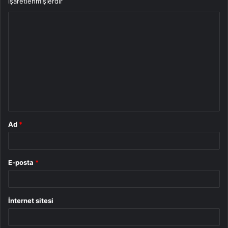
işaretlenmişlerdir
Y
o
r
u
m
*
Ad
*
E-posta
*
İnternet sitesi