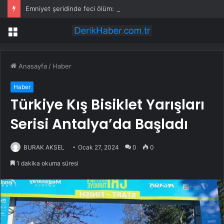
Emniyet şeridinde feci ölüm: Servis şoförüne midibüs çarptı
Menü
Anasayfa
/
Haber
Haber
Türkiye Kış Bisiklet Yarışları
Serisi Antalya’da Başladı
BURAK AKSEL
Ocak 27, 2024
0
0
1 dakika okuma süresi