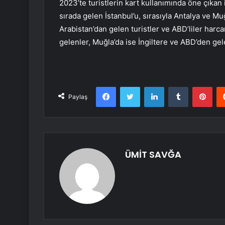
2023’te turistlerin kart kullanımında öne çıkan 
sırada gelen İstanbul’u, sırasıyla Antalya ve Muğ
Arabistan’dan gelen turistler ve ABD’liler harc
gelenler, Muğla’da ise İngiltere ve ABD’den gel
Facebook
Twitter
LinkedIn
Tumblr
Pint
Paylaş
ÜMİT SAVĞA