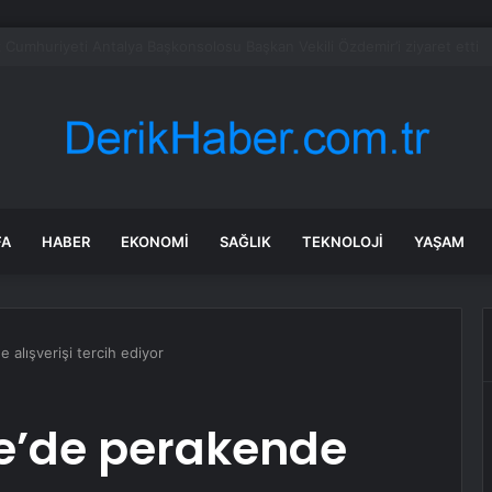
et şeridinde feci ölüm: Servis şoförüne midibüs çarptı
FA
HABER
EKONOMI
SAĞLIK
TEKNOLOJI
YAŞAM
e alışverişi tercih ediyor
iye’de perakende