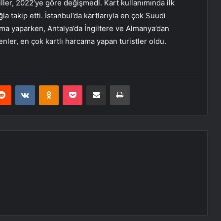
iller, 2022’ye göre değişmedi. Kart kullanımında ilk
la takip etti. İstanbul’da kartlarıyla en çok Suudi
ama yaparken, Antalya’da İngiltere ve Almanya’dan
enler, en çok kartlı harcama yapan turistler oldu.
erest
Reddit
VKontakte
Odnoklassniki
Pocket
E-Posta ile paylaş
Yazdır