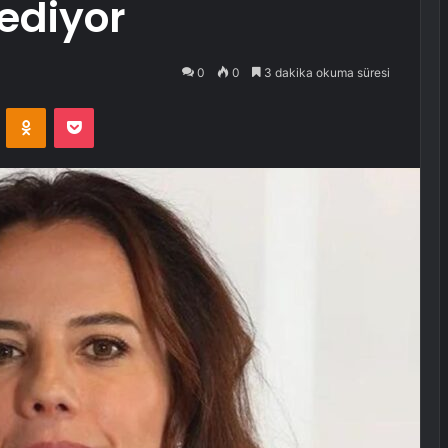
 ediyor
0
0
3 dakika okuma süresi
VKontakte
Odnoklassniki
Pocket