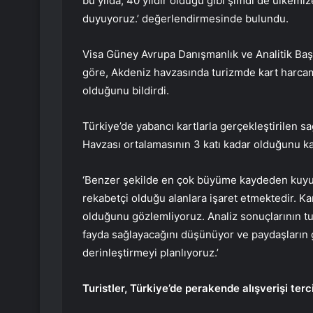
bu yılda, 40 yıldır olduğu gibi şimdi de ülkemi
duyuyoruz.’ değerlendirmesinde bulundu.
Visa Güney Avrupa Danışmanlık ve Analitik Başk
göre, Akdeniz havzasında turizmde kart harcama
olduğunu bildirdi.
Türkiye’de yabancı kartlarla gerçekleştirilen s
Havzası ortalamasının 3 katı kadar olduğunu ka
‘Benzer şekilde en çok büyüme kaydeden kuyu
rekabetçi olduğu alanlara işaret etmektedir. Ka
olduğunu gözlemliyoruz. Analiz sonuçlarının tu
fayda sağlayacağını düşünüyor ve paydaşların 
derinleştirmeyi planlıyoruz.’
Turistler, Türkiye’de perakende alışverişi terc