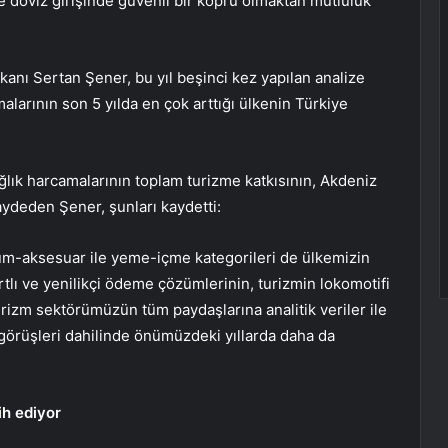
ze döviz girişinde güvenli bir köprü olmaktan mutluluk
anı Sertan Şener, bu yıl beşinci kez yapılan analize
larının son 5 yılda en çok arttığı ülkenin Türkiye
ağlık harcamalarının toplam turizme katkısının, Akdeniz
ydeden Şener, şunları kaydetti:
m-aksesuar ile yeme-içme kategorileri de ülkemizin
rtlı ve yenilikçi ödeme çözümlerinin, turizmin lokomotifi
rizm sektörümüzün tüm paydaşlarına analitik veriler ile
görüşleri dahilinde önümüzdeki yıllarda daha da
ih ediyor