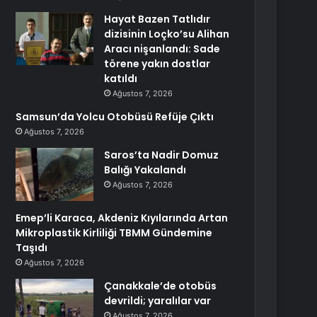
Hayat Bazen Tatlıdır
dizisinin Loçko’su Alihan
Aracı nişanlandı: Sade
törene yakın dostlar
katıldı
Ağustos 7, 2026
Samsun’da Yolcu Otobüsü Refüje Çıktı
Ağustos 7, 2026
Saros’ta Nadir Domuz
Balığı Yakalandı
Ağustos 7, 2026
Emep’li Karaca, Akdeniz Kıyılarında Artan
Mikroplastik Kirliliği TBMM Gündemine
Taşıdı
Ağustos 7, 2026
Çanakkale’de otobüs
devrildi; yaralılar var
Ağustos 7, 2026