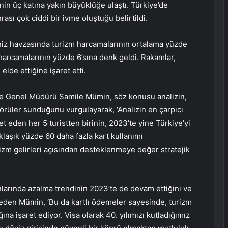
in üç katına yakın büyüklüğe ulaştı. Türkiye’de
sı çok ciddi bir ivme oluştuğu belirtildi.
deniz havzasında turizm harcamalarının ortalama yüzde
 harcamalarının yüzde 6’sına denk geldi. Rakamlar,
elde ettiğine işaret etti.
iye Genel Müdürü Samile Mümin, söz konusu analizin,
çgörüler sunduğunu vurgulayarak, ‘Analizin en çarpıcı
et eden her 5 turistten birinin, 2023’te yine Türkiye’yi
klaşık yüzde 60 daha fazla kart kullanımı
izm gelirleri açısından desteklenmeye değer stratejik
nlarında azalma trendinin 2023’te de devam ettiğini ve
ydeden Mümin, ‘Bu da kartlı ödemeler sayesinde, turizm
ğına işaret ediyor. Visa olarak 40. yılımızı kutladığımız