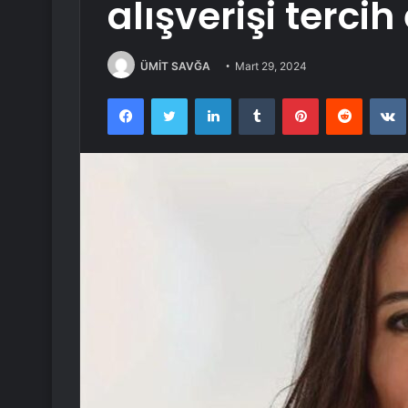
alışverişi tercih
ÜMİT SAVĞA
Mart 29, 2024
Facebook
Twitter
LinkedIn
Tumblr
Pinterest
Reddit