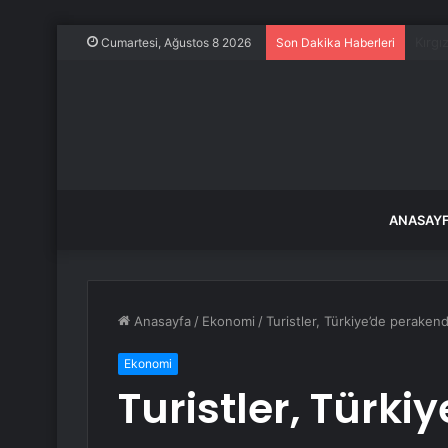
Emniy
Cumartesi, Ağustos 8 2026
Son Dakika Haberleri
ANASAY
Anasayfa
/
Ekonomi
/
Turistler, Türkiye’de perakend
Ekonomi
Turistler, Türk