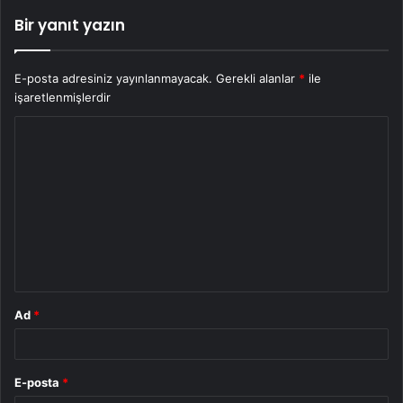
Bir yanıt yazın
E-posta adresiniz yayınlanmayacak.
Gerekli alanlar
*
ile
işaretlenmişlerdir
Y
o
r
u
m
*
Ad
*
E-posta
*