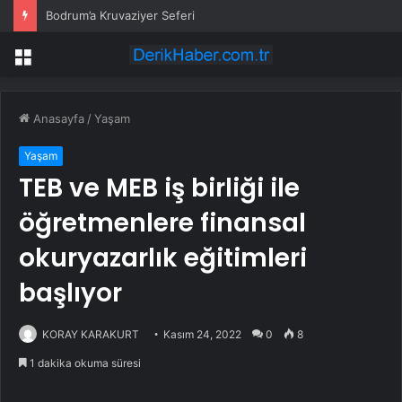
Bodrum’a Kruvaziyer Seferi
Menü
Anasayfa
/
Yaşam
Yaşam
TEB ve MEB iş birliği ile
öğretmenlere finansal
okuryazarlık eğitimleri
başlıyor
KORAY KARAKURT
Kasım 24, 2022
0
8
1 dakika okuma süresi