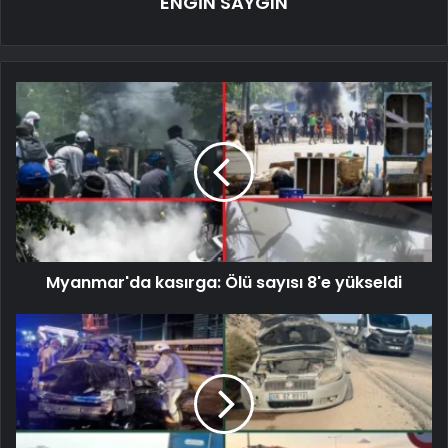
ENGİN SAYGIN
Myanmar'da kasırga: Ölü sayısı 8'e yükseldi