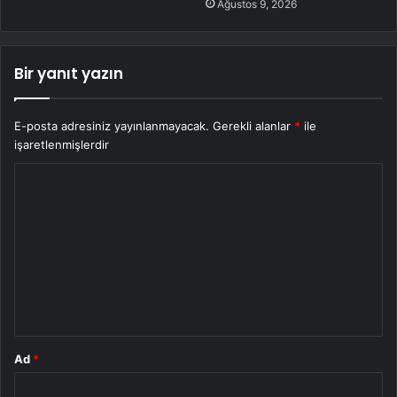
Ağustos 9, 2026
Bir yanıt yazın
E-posta adresiniz yayınlanmayacak.
Gerekli alanlar
*
ile
işaretlenmişlerdir
Y
o
r
u
m
*
Ad
*