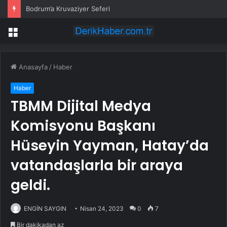
Bodrum’a Kruvaziyer Seferi
Menü
Anasayfa
/
Haber
Haber
TBMM Dijital Medya
Komisyonu Başkanı
Hüseyin Yayman, Hatay’da
vatandaşlarla bir araya
geldi.
ENGİN SAYGIN
Nisan 24, 2023
0
7
Bir dakikadan az