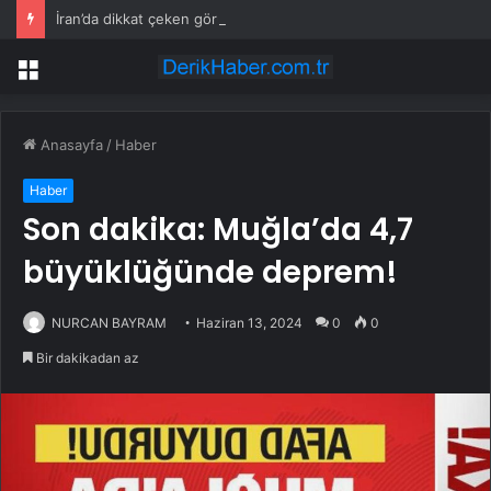
İran’da dikkat çeken görüntüler: Halk sahilde silahlarla devriye atıyor
Menü
Anasayfa
/
Haber
Haber
Son dakika: Muğla’da 4,7
büyüklüğünde deprem!
NURCAN BAYRAM
Haziran 13, 2024
0
0
Bir dakikadan az