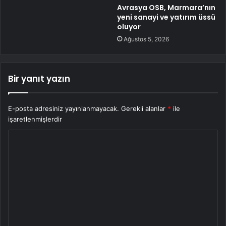
Avrasya OSB, Marmara’nın
yeni sanayi ve yatırım üssü
oluyor
Ağustos 5, 2026
Bir yanıt yazın
E-posta adresiniz yayınlanmayacak.
Gerekli alanlar
*
ile
işaretlenmişlerdir
Y
o
r
u
m
*