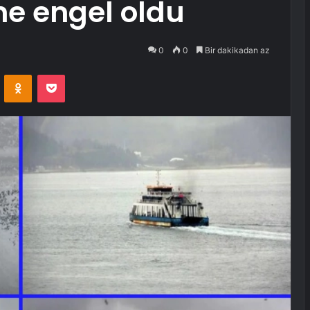
ine engel oldu
0
0
Bir dakikadan az
VKontakte
Odnoklassniki
Pocket