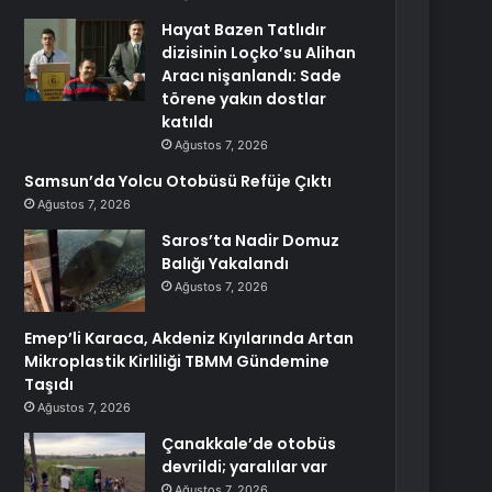
Hayat Bazen Tatlıdır
dizisinin Loçko’su Alihan
Aracı nişanlandı: Sade
törene yakın dostlar
katıldı
Ağustos 7, 2026
Samsun’da Yolcu Otobüsü Refüje Çıktı
Ağustos 7, 2026
Saros’ta Nadir Domuz
Balığı Yakalandı
Ağustos 7, 2026
Emep’li Karaca, Akdeniz Kıyılarında Artan
Mikroplastik Kirliliği TBMM Gündemine
Taşıdı
Ağustos 7, 2026
Çanakkale’de otobüs
devrildi; yaralılar var
Ağustos 7, 2026