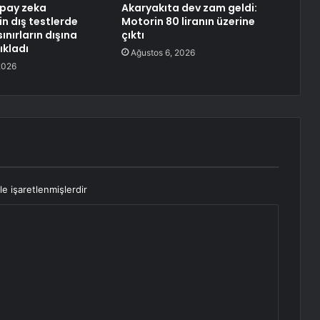
apay zeka
Akaryakıta dev zam geldi:
n dış testlerde
Motorin 80 liranın üzerine
sınırların dışına
çıktı
ıkladı
Ağustos 6, 2026
2026
le işaretlenmişlerdir