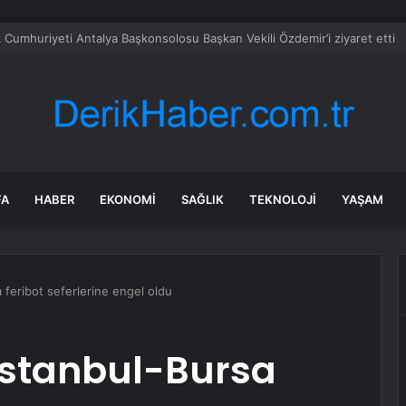
et şeridinde feci ölüm: Servis şoförüne midibüs çarptı
FA
HABER
EKONOMI
SAĞLIK
TEKNOLOJI
YAŞAM
a feribot seferlerine engel oldu
 İstanbul-Bursa