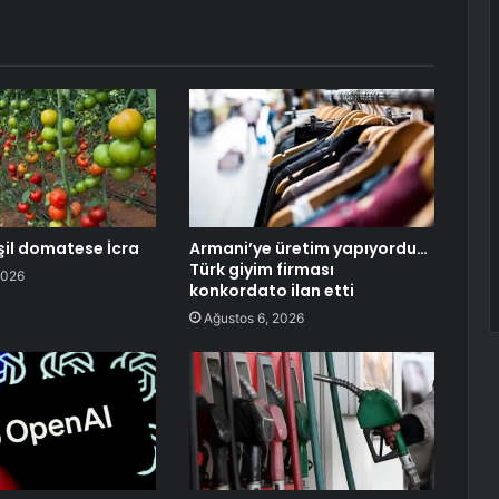
şil domatese İcra
Armani’ye üretim yapıyordu…
Türk giyim firması
2026
konkordato ilan etti
Ağustos 6, 2026