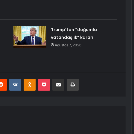
Trump’tan “doğumla
vatandaşlık” kararı
Ağustos 7, 2026
erest
Reddit
VKontakte
Odnoklassniki
Pocket
E-Posta ile paylaş
Yazdır