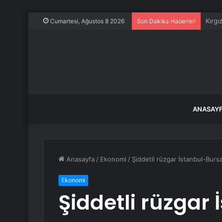
Emniy
Cumartesi, Ağustos 8 2026
Son Dakika Haberleri
ANASAY
Anasayfa
/
Ekonomi
/
Şiddetli rüzgar İstanbul-Burs
Ekonomi
Şiddetli rüzgar