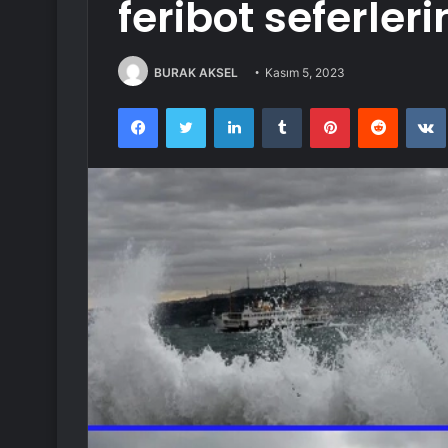
feribot seferler
BURAK AKSEL
Kasım 5, 2023
Facebook
Twitter
LinkedIn
Tumblr
Pinterest
Reddit