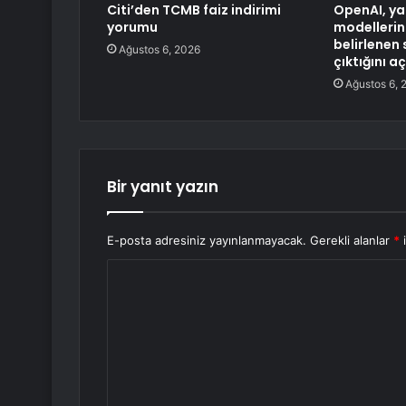
Citi’den TCMB faiz indirimi
OpenAI, y
yorumu
modellerini
belirlenen 
Ağustos 6, 2026
çıktığını aç
Ağustos 6, 
Bir yanıt yazın
E-posta adresiniz yayınlanmayacak.
Gerekli alanlar
*
i
Y
o
r
u
m