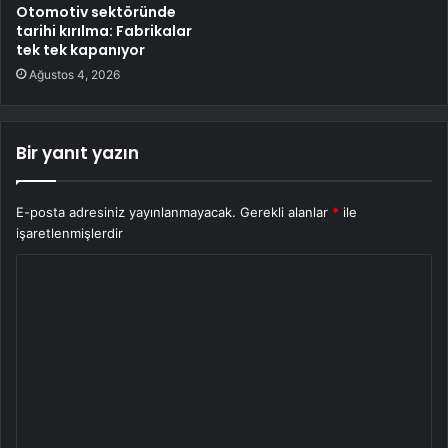
Otomotiv sektöründe
tarihi kırılma: Fabrikalar
tek tek kapanıyor
Ağustos 4, 2026
Bir yanıt yazın
E-posta adresiniz yayınlanmayacak.
Gerekli alanlar
*
ile
işaretlenmişlerdir
Y
o
r
u
m
*