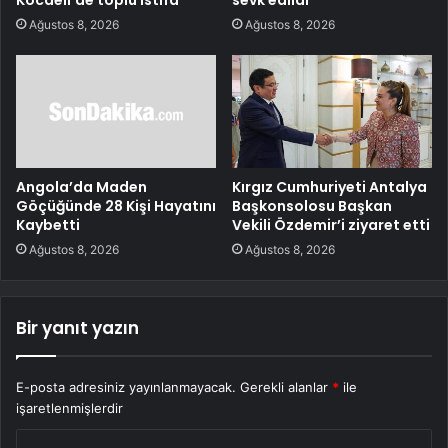
Kocaeli’de toplu istifa
sevk edildi
Ağustos 8, 2026
Ağustos 8, 2026
Angola’da Maden
Kırgız Cumhuriyeti Antalya
Göçüğünde 28 Kişi Hayatını
Başkonsolosu Başkan
Kaybetti
Vekili Özdemir’i ziyaret etti
Ağustos 8, 2026
Ağustos 8, 2026
Bir yanıt yazın
E-posta adresiniz yayınlanmayacak.
Gerekli alanlar
*
ile
işaretlenmişlerdir
Y