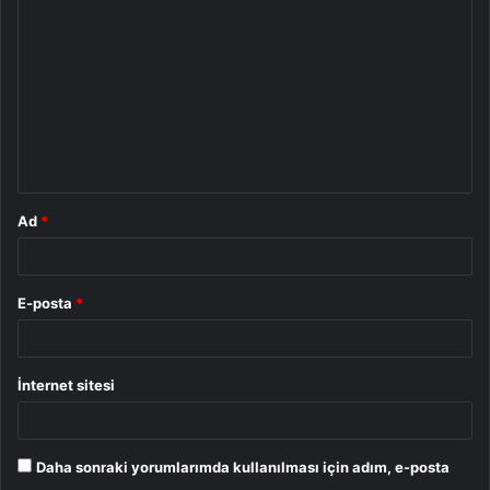
o
r
u
m
*
Ad
*
E-posta
*
İnternet sitesi
Daha sonraki yorumlarımda kullanılması için adım, e-posta