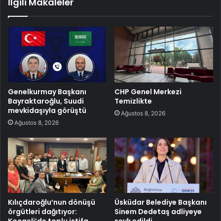
İlgili Makaleler
Genelkurmay Başkanı
CHP Genel Merkezi
Bayraktaroğlu, Suudi
Temizlikte
mevkidaşıyla görüştü
Ağustos 8, 2026
Ağustos 8, 2026
Kılıçdaroğlu’nun dönüşü
Üsküdar Belediye Başkanı
örgütleri dağıtıyor:
Sinem Dedetaş adliyeye