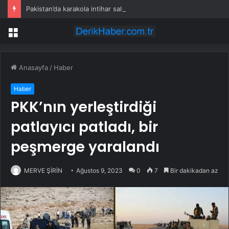
Pakistan’da karakola intihar saldırısı; 7 ölü, 15 yaralı
Menü
Anasayfa
/
Haber
Haber
PKK’nın yerleştirdiği
patlayıcı patladı, bir
peşmerge yaralandı
MERVE ŞİRİN
Ağustos 9, 2023
0
7
Bir dakikadan az