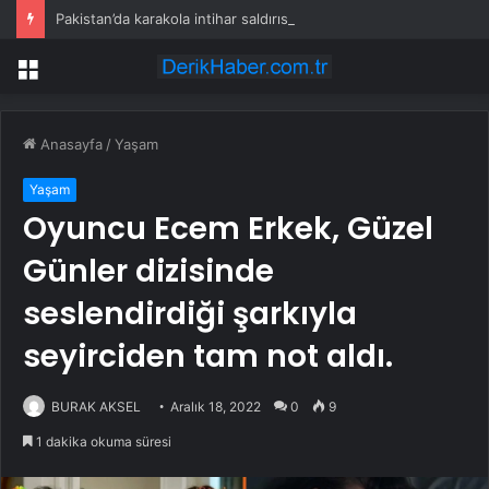
Pakistan’da karakola intihar saldırısı; 7 ölü, 15 yaralı
Menü
Anasayfa
/
Yaşam
Yaşam
Oyuncu Ecem Erkek, Güzel
Günler dizisinde
seslendirdiği şarkıyla
seyirciden tam not aldı.
BURAK AKSEL
Aralık 18, 2022
0
9
1 dakika okuma süresi