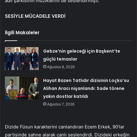
adlı şarkısının müziklerini de seslendirmişti.
SESİYLE MÜCADELE VERDİ
İlgili Makaleler
Gebze’nin geleceği için Başkent’te
güçlü temaslar
Ağustos 8, 2026
Hayat Bazen Tatlıdır dizisinin Loçko’su
Alihan Aracı nişanlandı: Sade törene
yakın dostlar katıldı
Ağustos 7, 2026
Dizide Füsun karakterini canlandıran Ecem Erkek, 90’lar
partisinde sahne alarak canlı seslendirdi. Dizideki erkeğin