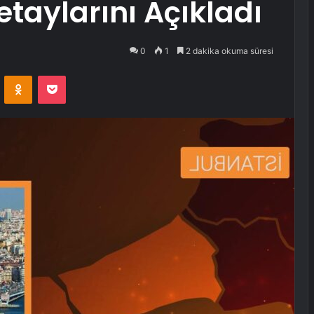
aylarını Açıkladı
0
1
2 dakika okuma süresi
VKontakte
Odnoklassniki
Pocket