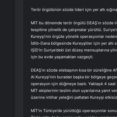
Terör örgütünün sözde lideri için yer altı sığına
MİT bu dönemde terör örgütü DEAŞ’ın sözde lid
tespitine yönelik de çalışmalar yürüttü. Suriye
Kureyşi’nin örgüte yönelik operasyonlar nedeniy
İdlib-Dana bölgesinde Kureyşliler için yer altı s
IŞİD’in Suriye’deki üst düzey mensuplarına yön
için bu evde yaşamaktan vazgeçti.
DEAŞ’ın sözde elebaşının kısa bir süreliğine Af
Al Kureyşi’nin buradan başka bir bölgeye geçece
operasyon için düğmeye bastı. Yaklaşık 4 saat
MİT ekiplerinin teslim olun uyarılarına yanıt ve
üzerine intihar yeleğini patlatan Kureyşi etkisiz
MİT’in Türkiye’de yürüttüğü operasyonlar sonuc