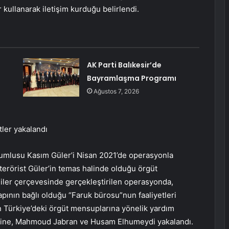
kullanarak iletişim kurduğu belirlendi.
AK Parti Balıkesir’de
Bayramlaşma Programı
Ağustos 7, 2026
tler yakalandı
orumlusu Kasım Güler’i Nisan 2021’de operasyonla
n terörist Güler’in temas halinde olduğu örgüt
lgiler çerçevesinde gerçekleştirilen operasyonda,
apının bağlı olduğu “Faruk bürosu”nun faaliyetleri
 Türkiye’deki örgüt mensuplarına yönelik yardım
ldine, Mahmoud Jabran ve Husam Elhumeydi yakalandı.