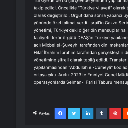
Türkiye’de de bu çerçevede yeniden yapılanmaya
takip edildi. Öncelikle “Türkiye vilayeti” olarak
olarak değiştirildi. Örgüt daha sonra yabancı uy
yönünde özel talimat verdi. İsrail’in Gazze Şeri
yönetimi, Türkiye’deki diğer din mensuplarına, s
faaliyeti, terör örgütü DEAŞ’ın Türkiye yapılanm
adlı Micbel el-Şuveyhi tarafından dini mekanla
Hilaf İbrahim İbrahim tarafından gerçekleştirild
yönetimine şifreli olarak tebliğ edildi. Transfer
yapılanmasından “Abdullah el-Cumeyli” kod adlı İ
ortaya çıktı. Aralık 2023’te Emniyet Genel Mü
operasyonlarda Selman-ı Farisi Taburu mensup
Facebook
Twitter
LinkedIn
Tumblr
Pint
Paylaş