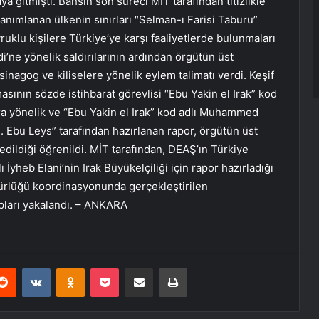
 gitmişti. Bahsin son süreci MİT tarafından titizlikle
 tanımlanan ülkenin sınırları “Selman-ı Farisi Taburu”
ruklu kişilere Türkiye’ye karşı faaliyetlerde bulunmaları
di’ne yönelik saldırılarının ardından örgütün üst
inagog ve kiliselere yönelik eylem talimatı verdi. Keşif
asının sözde istihbarat görevlisi “Ebu Yakin el Irak” kod
ra yönelik ve “Ebu Yakin el Irak” kod adlı Muhammed
i. Ebu Leys” tarafından hazırlanan rapor, örgütün üst
 edildiği öğrenildi. MİT tarafından, DEAŞ’ın Türkiye
yheb Elani’nin Irak Büyükelçiliği için rapor hazırladığı
dürlüğü koordinasyonunda gerçekleştirilen
ları yakalandı. – ANKARA
erest
Reddit
VKontakte
Odnoklassniki
Pocket
E-Posta ile paylaş
Yazdır