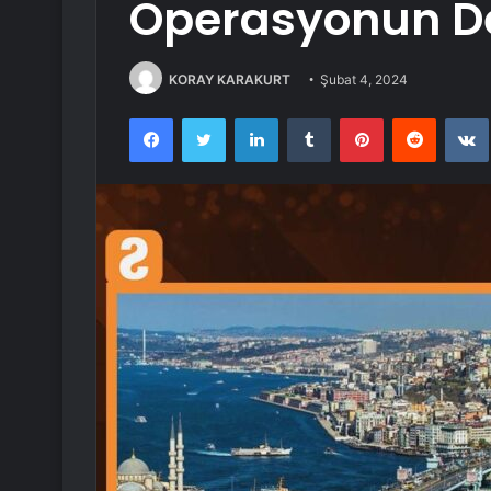
Operasyonun Det
KORAY KARAKURT
Şubat 4, 2024
Facebook
Twitter
LinkedIn
Tumblr
Pinterest
Reddit