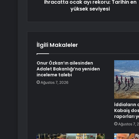
İhracatta ocak ayı rekoru: Tarihin en
yüksek seviyesi
İlgili Makaleler
Onur Özkan’ın ailesinden
Adalet Bakanlığı’na yeniden
inceleme talebi
Ağustos 7, 2026
İddiaların 
Kabaiş do
raporları
Ağustos 7, 