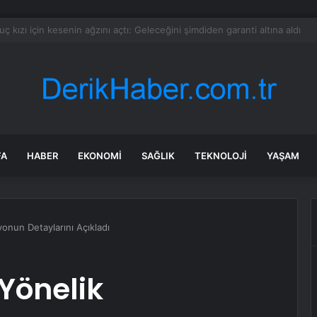
 “doğumla vatandaşlık” kararı
FA
HABER
EKONOMI
SAĞLIK
TEKNOLOJI
YAŞAM
yonun Detaylarını Açıkladı
 Yönelik