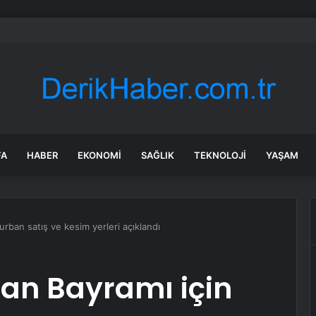
 İSO İkinci 500’deki Firma Sayısı Düştü, Otomotiv Tedarik Sanayisi Yüksel
FA
HABER
EKONOMI
SAĞLIK
TEKNOLOJI
YAŞAM
rban satış ve kesim yerleri açıklandı
an Bayramı için