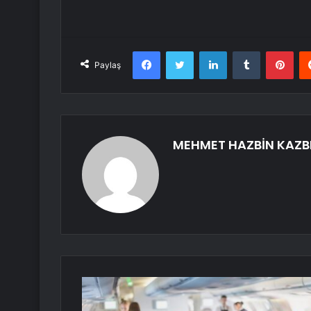
Facebook
Twitter
LinkedIn
Tumblr
Pint
Paylaş
MEHMET HAZBİN KAZB