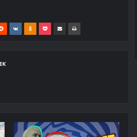
erest
Reddit
VKontakte
Odnoklassniki
Pocket
E-Posta ile paylaş
Yazdır
EK