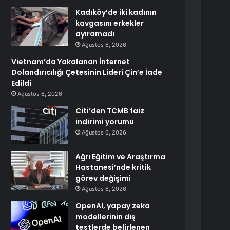
Kadıköy’de iki kadının
kavgasını erkekler
ayıramadı
Ağustos 6, 2026
Vietnam’da Yakalanan İnternet
Dolandırıcılığı Çetesinin Lideri Çin’e İade
Edildi
Ağustos 6, 2026
Citi’den TCMB faiz
indirimi yorumu
Ağustos 6, 2026
Ağrı Eğitim ve Araştırma
Hastanesi’nde kritik
görev değişimi
Ağustos 6, 2026
OpenAI, yapay zeka
modellerinin dış
testlerde belirlenen