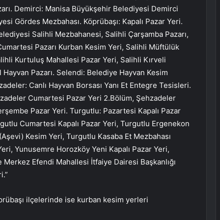
zarı. Demirci: Manisa Büyükşehir Belediyesi Demirci
esi Gördes Mezbahası. Köprübaşı: Kapalı Pazar Yeri.
lediyesi Salihli Mezbahanesi, Salihli Çarşamba Pazarı,
 Cumartesi Pazarı Kurban Kesim Yeri, Salihli Müftülük
hli Kurtuluş Mahallesi Pazar Yeri, Salihli Kırveli
öl Hayvan Pazarı. Selendi: Belediye Hayvan Kesim
deler: Canlı Hayvan Borsası Yanı Et Entegre Tesisleri.
zadeler Cumartesi Pazar Yeri 2.Bölüm, Şehzadeler
erşembe Pazar Yeri. Turgutlu: Pazartesi Kapalı Pazar
urgutlu Cumartesi Kapalı Pazar Yeri, Turgutlu Ergenekon
 (Aşevi) Kesim Yeri, Turgutlu Kasaba Et Mezbahası
Yeri, Yunusemre Horozköy Yeni Kapalı Pazar Yeri,
Merkez Efendi Mahallesi İtfaiye Dairesi Başkanlığı
i.”
rübaşı ilçelerinde ise kurban kesim yerleri