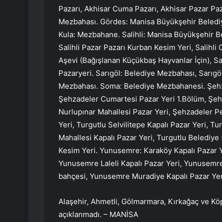
Pazarı, Akhisar Cuma Pazarı, Akhisar Pazar Pa
Mezbahası. Gördes: Manisa Büyükşehir Belediy
Kula: Mezbahane. Salihli: Manisa Büyükşehir Be
Salihli Pazar Pazarı Kurban Kesim Yeri, Salihli
Aşevi (Bağışlanan Küçükbaş Hayvanlar İçin), Sali
Pazaryeri. Sarıgöl: Belediye Mezbahası, Sarıg
Mezbahası. Soma: Belediye Mezbahanesi. Şehza
Şehzadeler Cumartesi Pazar Yeri 1.Bölüm, Şeh
Nurlupınar Mahallesi Pazar Yeri, Şehzadeler P
Yeri, Turgutlu Selvilitepe Kapalı Pazar Yeri, T
Mahallesi Kapalı Pazar Yeri, Turgutlu Belediye
Kesim Yeri. Yunusemre: Karaköy Kapalı Pazar 
Yunusemre Laleli Kapalı Pazar Yeri, Yunusemre 
bahçesi, Yunusemre Muradiye Kapalı Pazar Yer
Alaşehir, Ahmetli, Gölmarmara, Kırkağaç ve Köp
açıklanmadı. – MANİSA