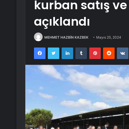
kurban satış ve
açıklandı
MEHMET HAZBİN KAZBEK
Mayıs 25, 2024
Facebook
Twitter
LinkedIn
Tumblr
Pinterest
Reddit