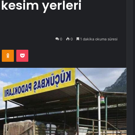
 kesim yerleri
0
0
1 dakika okuma süresi
VKontakte
Odnoklassniki
Pocket