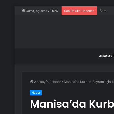
Bursa’nın
Cuma, Ağustos 7 2026
Son Dakika Haberleri
ANASAY
Anasayfa
/
Haber
/
Manisa’da Kurban Bayramı için ku
Haber
Manisa’da Kurb