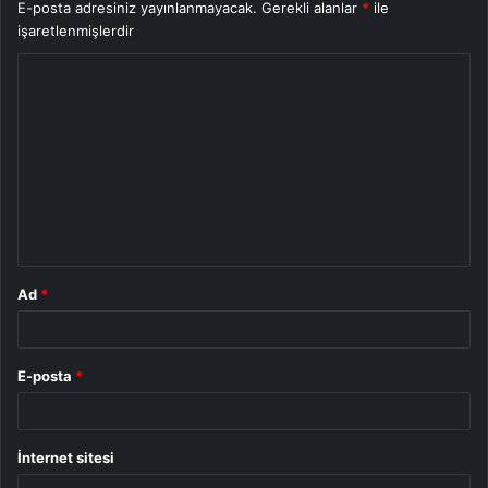
E-posta adresiniz yayınlanmayacak.
Gerekli alanlar
*
ile
işaretlenmişlerdir
Y
o
r
u
m
*
Ad
*
E-posta
*
İnternet sitesi