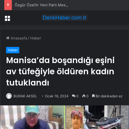
Özgür Özel’in Yeni Parti Mesaisi Sürüyor… “Pm”, “Cao” ve “Myk” Toplantılarına Başkanlık Etti
Menü
Anasayfa
/
Haber
Haber
Manisa’da boşandığı eşini
av tüfeğiyle öldüren kadın
tutuklandı
BURAK AKSEL
Ocak 16, 2024
0
0
Bir dakikadan az