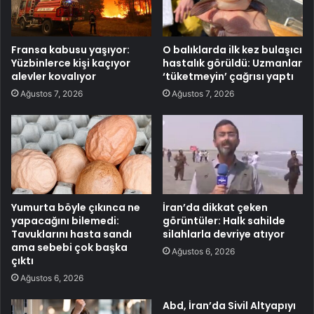
Fransa kabusu yaşıyor:
O balıklarda ilk kez bulaşıcı
Yüzbinlerce kişi kaçıyor
hastalık görüldü: Uzmanlar
alevler kovalıyor
‘tüketmeyin’ çağrısı yaptı
Ağustos 7, 2026
Ağustos 7, 2026
Yumurta böyle çıkınca ne
İran’da dikkat çeken
yapacağını bilemedi:
görüntüler: Halk sahilde
Tavuklarını hasta sandı
silahlarla devriye atıyor
ama sebebi çok başka
Ağustos 6, 2026
çıktı
Ağustos 6, 2026
Abd, İran’da Sivil Altyapıyı