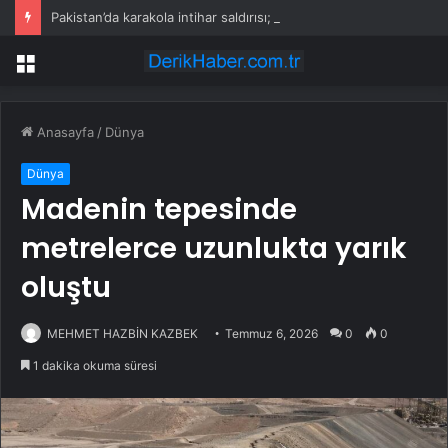
Pakistan’da karakola intihar saldırısı; 7 ölü, 15 yaralı
Menü
Anasayfa
/
Dünya
Dünya
Madenin tepesinde
metrelerce uzunlukta yarık
oluştu
MEHMET HAZBİN KAZBEK
Temmuz 6, 2026
0
0
1 dakika okuma süresi