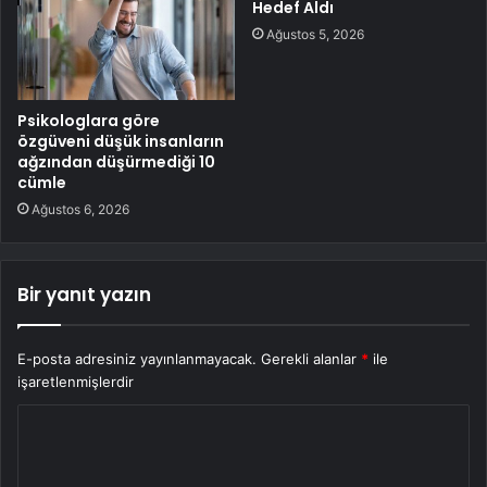
Hedef Aldı
Ağustos 5, 2026
Psikologlara göre
özgüveni düşük insanların
ağzından düşürmediği 10
cümle
Ağustos 6, 2026
Bir yanıt yazın
E-posta adresiniz yayınlanmayacak.
Gerekli alanlar
*
ile
işaretlenmişlerdir
Y
o
r