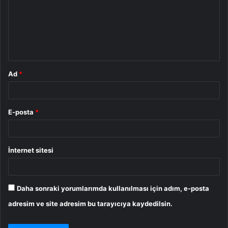
u
m
*
Ad
*
E-posta
*
İnternet sitesi
Daha sonraki yorumlarımda kullanılması için adım, e-posta
adresim ve site adresim bu tarayıcıya kaydedilsin.