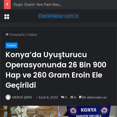
Özgür Özel’in Yeni Parti Mesaisi Sürüyor… “Pm”, “Cao” ve “Myk” Toplantılarına Başkanlık Etti
Menü
Anasayfa
/
Haber
Haber
Konya’da Uyuşturucu
Operasyonunda 26 Bin 900
Hap ve 260 Gram Eroin Ele
Geçirildi
MERVE ŞİRİN
Eylül 6, 2023
0
8
Bir dakikadan az