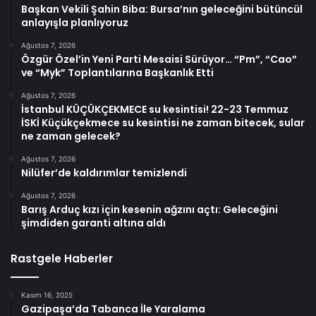
Başkan Vekili Şahin Biba: Bursa’nın geleceğini bütüncül
anlayışla planlıyoruz
Ağustos 7, 2026
Özgür Özel’in Yeni Parti Mesaisi Sürüyor… “Pm”, “Cao”
ve “Myk” Toplantılarına Başkanlık Etti
Ağustos 7, 2026
İstanbul KÜÇÜKÇEKMECE su kesintisi! 22-23 Temmuz
İSKİ Küçükçekmece su kesintisi ne zaman bitecek, sular
ne zaman gelecek?
Ağustos 7, 2026
Nilüfer’de kaldırımlar temizlendi
Ağustos 7, 2026
Barış Arduç kızı için kesenin ağzını açtı: Geleceğini
şimdiden garanti altına aldı
Rastgele Haberler
Kasım 16, 2025
Gazipaşa’da Tabanca İle Yaralama