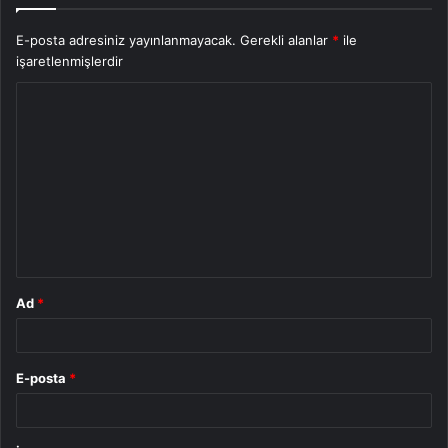
E-posta adresiniz yayınlanmayacak.
Gerekli alanlar
*
ile
işaretlenmişlerdir
Y
o
r
u
m
*
Ad
*
E-posta
*