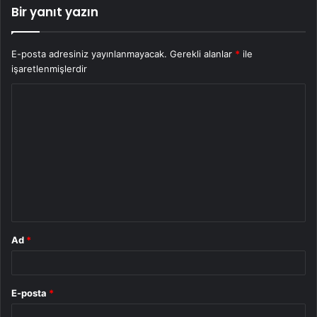
Bir yanıt yazın
E-posta adresiniz yayınlanmayacak.
Gerekli alanlar
*
ile
işaretlenmişlerdir
Y
o
r
u
m
*
Ad
*
E-posta
*