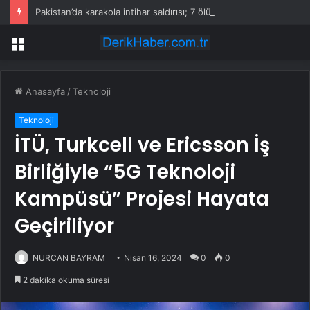
Pakistan’da karakola intihar saldırısı; 7 ölü, 15 yaralı
Menü
Anasayfa
/
Teknoloji
Teknoloji
İTÜ, Turkcell ve Ericsson İş
Birliğiyle “5G Teknoloji
Kampüsü” Projesi Hayata
Geçiriliyor
NURCAN BAYRAM
Nisan 16, 2024
0
0
2 dakika okuma süresi