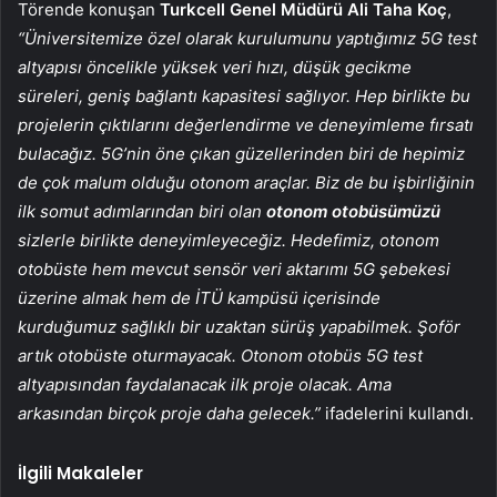
Törende konuşan
Turkcell Genel Müdürü Ali Taha Koç
,
“Üniversitemize özel olarak kurulumunu yaptığımız 5G test
altyapısı öncelikle yüksek veri hızı, düşük gecikme
süreleri, geniş bağlantı kapasitesi sağlıyor. Hep birlikte bu
projelerin çıktılarını değerlendirme ve deneyimleme fırsatı
bulacağız. 5G’nin öne çıkan güzellerinden biri de hepimiz
de çok malum olduğu otonom araçlar. Biz de bu işbirliğinin
ilk somut adımlarından biri olan
otonom otobüsümüzü
sizlerle birlikte deneyimleyeceğiz. Hedefimiz, otonom
otobüste hem mevcut sensör veri aktarımı 5G şebekesi
üzerine almak hem de İTÜ kampüsü içerisinde
kurduğumuz sağlıklı bir uzaktan sürüş yapabilmek. Şoför
artık otobüste oturmayacak. Otonom otobüs 5G test
altyapısından faydalanacak ilk proje olacak. Ama
arkasından birçok proje daha gelecek.”
ifadelerini kullandı.
İlgili Makaleler