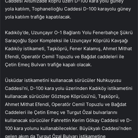
Caddesi Altunizade köprü üzeri D-100 kara yolu güney
yola katılım, Tophanelioğlu Caddesi D-100 karayolu güney
yola katılım trafiğe kapatılacak.
Kadıköy’de, Uzunçayır O-1 Bağlantı Yolu Fenerbahçe Şükrü
Saraçoğlu Spor Kompleksi ile Uzunçayır Köprülü Kavşağı
Kadıköy istikameti, Taşköprü, Fener Kalamış, Ahmet Mithat
Efendi, Operatör Cemil Topuzlu ve Bağdat caddeleri ile
Çetin Emeç Bulvarı trafiğe kapalı olacak.
Üsküdar istikametini kullanacak sürücüler Nuhkuyusu
Caddesi’ni, D-100 kara yolu üzerinden Kadıköy istikametini
kullanacak sürücüler Göztepe Köprüsü’nü, Taşköprü,
Ahmet Mithat Efendi, Operatör Cemil Topuzlu ve Bağdat
Caddeleri ile Çetin Emeç ve Turgut Özal bulvarlarını
kullanacak sürücüler Fahrettin Kerim Gökay Caddesi ve D-
100 kara yolunu kullanabilecekler. Büyükyalı Caddesi’nden
gelen akım da Turgut Özal Bulvarı istikametine