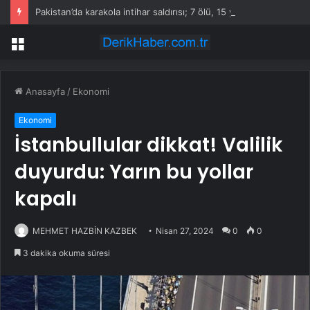
Pakistan’da karakola intihar saldırısı; 7 ölü, 15 yaralı
Menü
Anasayfa
/
Ekonomi
Ekonomi
İstanbullular dikkat! Valilik
duyurdu: Yarın bu yollar
kapalı
MEHMET HAZBİN KAZBEK
Nisan 27, 2024
0
0
3 dakika okuma süresi