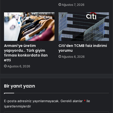
Ağustos 7, 2026
Armani’ye üretim
Citi’den TCMB faiz indirimi
yapıyordu… Türk giyim
yorumu
firması konkordato ilan
Ağustos 6, 2026
etti
Ağustos 6, 2026
Bir yanıt yazın
E-posta adresiniz yayınlanmayacak.
Gerekli alanlar
*
ile
işaretlenmişlerdir