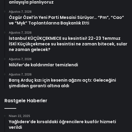
anlayışla planlıyoruz
Ağustos 7, 2026
Özgür Özel’in Yeni Parti Mesaisi Sürüyor… “Pm”, “Cao”
ve “Myk” Toplantılarına Başkanlık Etti
Ağustos 7, 2026
İstanbul KÜÇÜKÇEKMECE su kesintisi! 22-23 Temmuz
İSKİ Küçükçekmece su kesintisi ne zaman bitecek, sular
ne zaman gelecek?
Ağustos 7, 2026
Nilüfer’de kaldırımlar temizlendi
Ağustos 7, 2026
Barış Arduç kızı için kesenin ağzını açtı: Geleceğini
şimdiden garanti altına aldı
Rastgele Haberler
Nisan 22, 2025
Yağlıdere’de kırsaldaki öğrencilere kuaför hizmeti
verildi