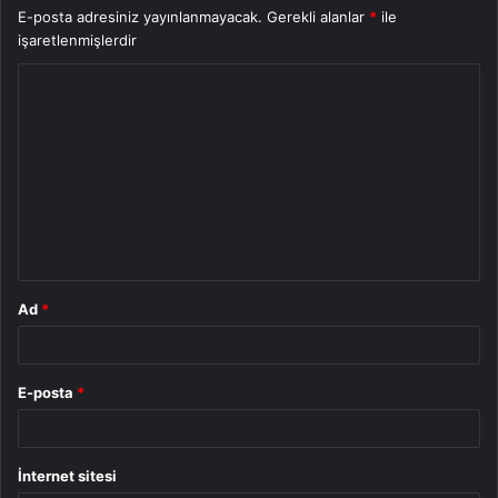
E-posta adresiniz yayınlanmayacak.
Gerekli alanlar
*
ile
işaretlenmişlerdir
Y
o
r
u
m
*
Ad
*
E-posta
*
İnternet sitesi