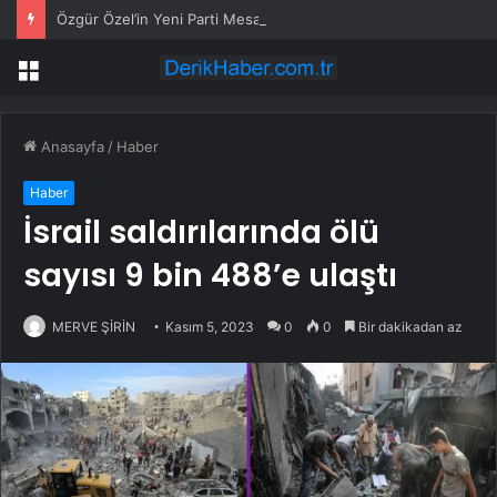
Özgür Özel’in Yeni Parti Mesaisi Sürüyor… “Pm”, “Cao” ve “Myk” Toplantılarına Başkanlık Etti
Menü
Anasayfa
/
Haber
Haber
İsrail saldırılarında ölü
sayısı 9 bin 488’e ulaştı
MERVE ŞİRİN
Kasım 5, 2023
0
0
Bir dakikadan az