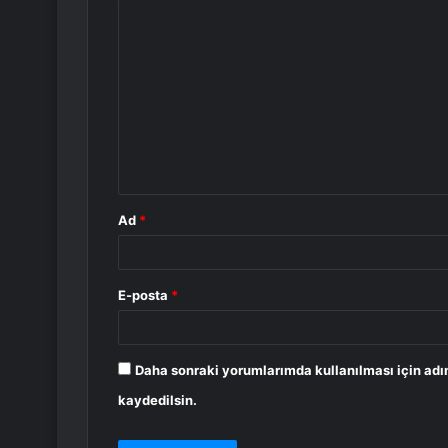
Y
o
r
u
m
*
Ad
*
E-posta
*
Daha sonraki yorumlarımda kullanılması için adı
kaydedilsin.