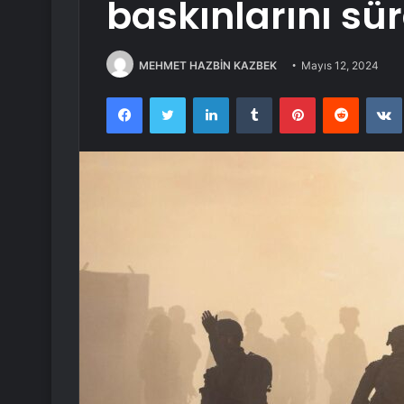
baskınlarını sü
MEHMET HAZBİN KAZBEK
Mayıs 12, 2024
Facebook
Twitter
LinkedIn
Tumblr
Pinterest
Reddit