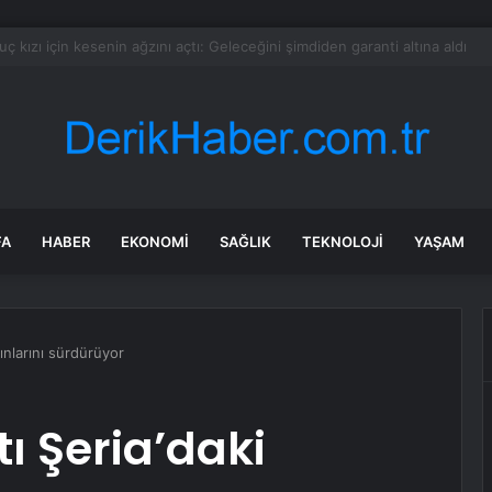
 “doğumla vatandaşlık” kararı
FA
HABER
EKONOMI
SAĞLIK
TEKNOLOJI
YAŞAM
kınlarını sürdürüyor
tı Şeria’daki