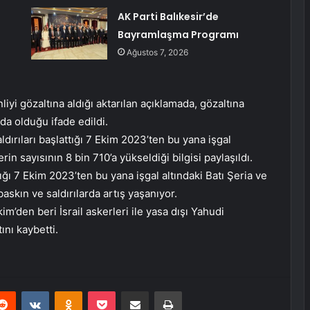
AK Parti Balıkesir’de
Bayramlaşma Programı
Ağustos 7, 2026
nliyi gözaltına aldığı aktarılan açıklamada, gözaltına
 da olduğu ifade edildi.
ldırıları başlattığı 7 Ekim 2023’ten bu yana işgal
lerin sayısının 8 bin 710’a yükseldiği bilgisi paylaşıldı.
tığı 7 Ekim 2023’ten bu yana işgal altındaki Batı Şeria ve
baskın ve saldırılarda artış yaşanıyor.
im’den beri İsrail askerleri ile yasa dışı Yahudi
ını kaybetti.
erest
Reddit
VKontakte
Odnoklassniki
Pocket
E-Posta ile paylaş
Yazdır