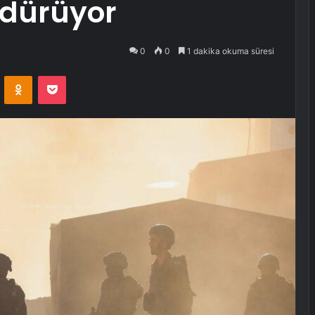
rdürüyor
0
0
1 dakika okuma süresi
VKontakte
Odnoklassniki
Pocket