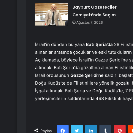
Bayburt Gazeteciler
Cemiyeti’nde Seçim
Ağustos 7, 2026
İsrail’in dünden bu yana
Batı Şeria’da
28 Filisti
alınanlar arasında çocuklar ve eski tutukluların
Açıklamada, böylece İsrail’in Gazze Şeridi’ne sa
altındaki Batı Şeria’da gözaltına alınan Filistinli
İsrail ordusunun
Gazze Şeridi’ne
saldırı başlat
Doğu Kudüs’te de Filistinlilere yönelik gözaltı, 
İşgal altındaki Batı Şeria ve Doğu Kudüs’te, 7 Ek
yerleşimcilerin saldırılarında 498 Filistinli hayat
Facebook
Twitter
LinkedIn
Tumblr
Pint
Paylaş