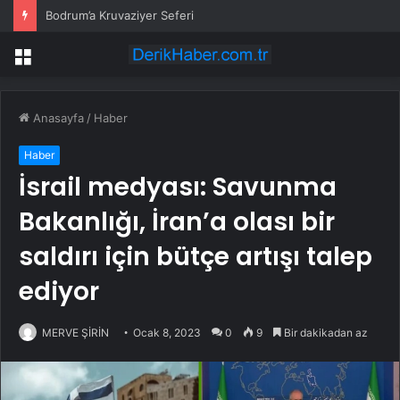
Bodrum’a Kruvaziyer Seferi
Menü
Anasayfa
/
Haber
Haber
İsrail medyası: Savunma
Bakanlığı, İran’a olası bir
saldırı için bütçe artışı talep
ediyor
MERVE ŞİRİN
Ocak 8, 2023
0
9
Bir dakikadan az