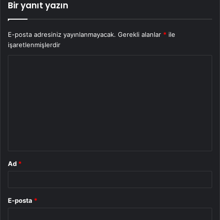
Bir yanıt yazın
E-posta adresiniz yayınlanmayacak.
Gerekli alanlar
*
ile
işaretlenmişlerdir
Y
o
r
u
m
*
Ad
*
E-posta
*