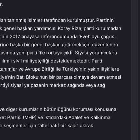
r.
lan tanınmış isimler tarafından kurulmuştur. Partinin
lk genel başkan yardımcısı Koray Rize, parti kurulmadan
’nin 2017 anayasa referandumunda ‘Evet’ oyu çağrısı
erine başka bir genel başkan getirmek için düzenlenen
sında yeni parti fikri ortaya çıktı. Siyasi yorumculara
ılımlı sivil milliyetçiliği desteklemektedir. Parti
nımlar ve Avrupa Birliği ile Türkiye’nin yakın ilişkilere
iye’nin Batı Bloku’nun bir parçası olmaya devam etmesi
artiyi siyasi yelpazenin merkez sağında veya sağ
ın ve diğer kurumların bütünlüğünü koruması konusuna
ket Partisi (MHP) ve iktidardaki Adalet ve Kalkınma
 seçmenler için “alternatif bir kapı” olarak