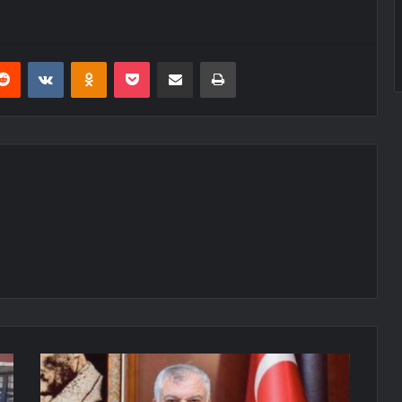
erest
Reddit
VKontakte
Odnoklassniki
Pocket
E-Posta ile paylaş
Yazdır