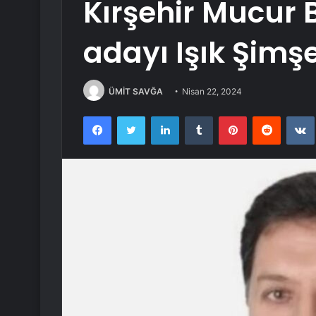
Kırşehir Mucur 
adayı Işık Şimş
ÜMİT SAVĞA
Nisan 22, 2024
Facebook
Twitter
LinkedIn
Tumblr
Pinterest
Reddit