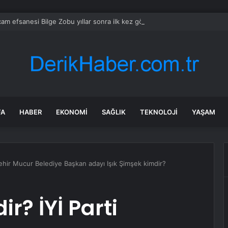
çam efsanesi Bilge Zobu yıllar sonra ilk kez görüntülendi
FA
HABER
EKONOMI
SAĞLIK
TEKNOLOJI
YAŞAM
rşehir Mucur Belediye Başkan adayı Işık Şimşek kimdir?
r? İYİ Parti