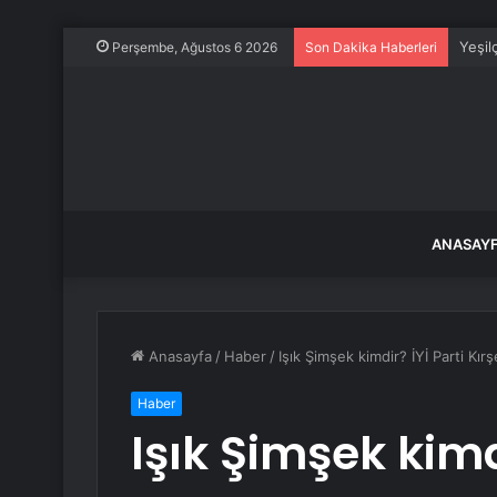
Yeşil
Perşembe, Ağustos 6 2026
Son Dakika Haberleri
ANASAY
Anasayfa
/
Haber
/
Işık Şimşek kimdir? İYİ Parti Kı
Haber
Işık Şimşek kimdi