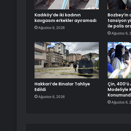
Kadıköy’de iki kadının
Bozbey’in 
kavgasını erkekler ayıramadı
tansiyon yü
ile polis 
Ağustos 6, 2026
Ağustos 6, 
Hakkari’de Binalar Tahliye
Çin, 400’ü
Edildi
Modeliyle K
Konumund
Ağustos 6, 2026
Ağustos 6, 