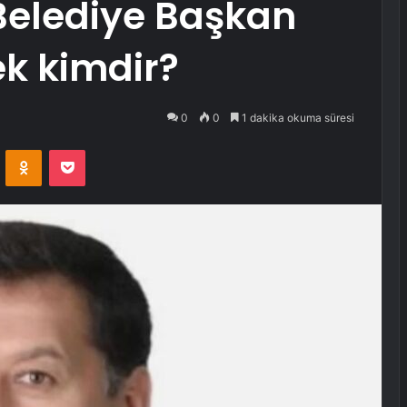
Belediye Başkan
ek kimdir?
0
0
1 dakika okuma süresi
VKontakte
Odnoklassniki
Pocket