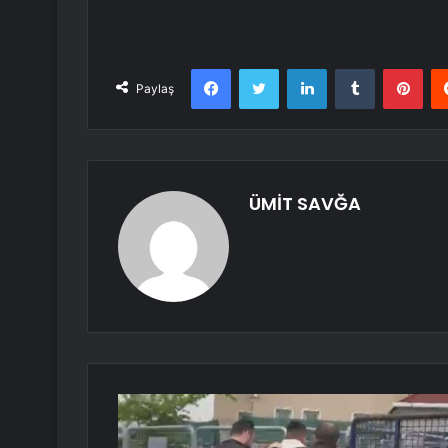
Facebook
Twitter
LinkedIn
Tumblr
Pint
Paylaş
ÜMİT SAVĞA