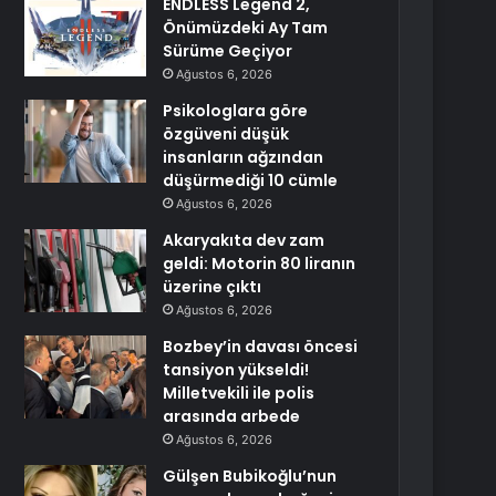
ENDLESS Legend 2,
Önümüzdeki Ay Tam
Sürüme Geçiyor
Ağustos 6, 2026
Psikologlara göre
özgüveni düşük
insanların ağzından
düşürmediği 10 cümle
Ağustos 6, 2026
Akaryakıta dev zam
geldi: Motorin 80 liranın
üzerine çıktı
Ağustos 6, 2026
Bozbey’in davası öncesi
tansiyon yükseldi!
Milletvekili ile polis
arasında arbede
Ağustos 6, 2026
Gülşen Bubikoğlu’nun