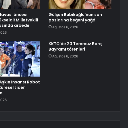
davası öncesi
Gülşen Bubikoğlu’nun son
kseldi! Milletvekili
pozlarına beğeni yağdı
arasında arbede
Ağustos 6, 2026
2026
KKTC’de 20 Temmuz Barış
Bayramı törenleri
Ağustos 6, 2026
 Aşkın İnsansı Robot
üresel Lider
a
2026