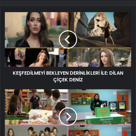
KEŞFEDİLMEYİ BEKLEYEN DERİNLİKLERİ İLE: DİLAN
ÇİÇEK DENİZ