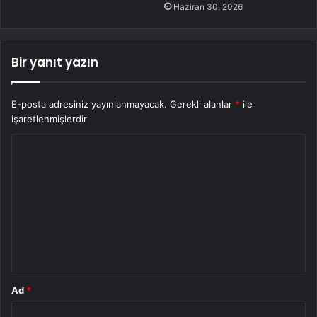
Haziran 30, 2026
Bir yanıt yazın
E-posta adresiniz yayınlanmayacak.
Gerekli alanlar
*
ile
işaretlenmişlerdir
Y
o
r
u
m
*
Ad
*