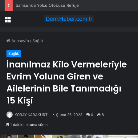
Samsun’da Yolcu Otobüsü Refüje Çıktı
Menü
Anasayfa
/
Sağlık
Sağlık
İnanılmaz Kilo Vermeleriyle
Evrim Yoluna Giren ve
Ailelerinin Bile Tanımadığı
15 Kişi
KORAY KARAKURT
Şubat 25, 2023
0
8
1 dakika okuma süresi