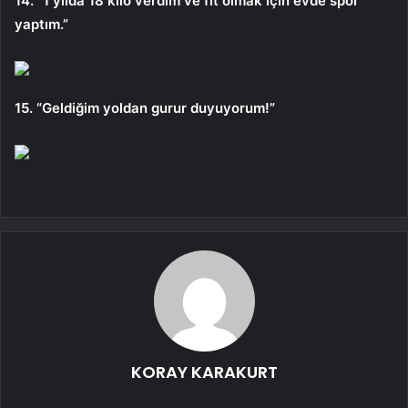
14. “1 yılda 18 kilo verdim ve fit olmak için evde spor
yaptım.”
15. “Geldiğim yoldan gurur duyuyorum!”
KORAY KARAKURT