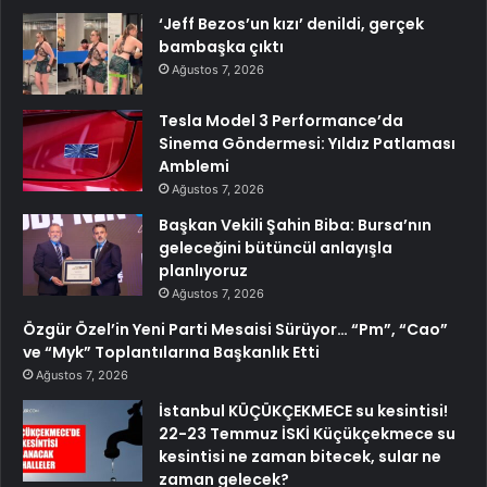
‘Jeff Bezos’un kızı’ denildi, gerçek
bambaşka çıktı
Ağustos 7, 2026
Tesla Model 3 Performance’da
Sinema Göndermesi: Yıldız Patlaması
Amblemi
Ağustos 7, 2026
Başkan Vekili Şahin Biba: Bursa’nın
geleceğini bütüncül anlayışla
planlıyoruz
Ağustos 7, 2026
Özgür Özel’in Yeni Parti Mesaisi Sürüyor… “Pm”, “Cao”
ve “Myk” Toplantılarına Başkanlık Etti
Ağustos 7, 2026
İstanbul KÜÇÜKÇEKMECE su kesintisi!
22-23 Temmuz İSKİ Küçükçekmece su
kesintisi ne zaman bitecek, sular ne
zaman gelecek?