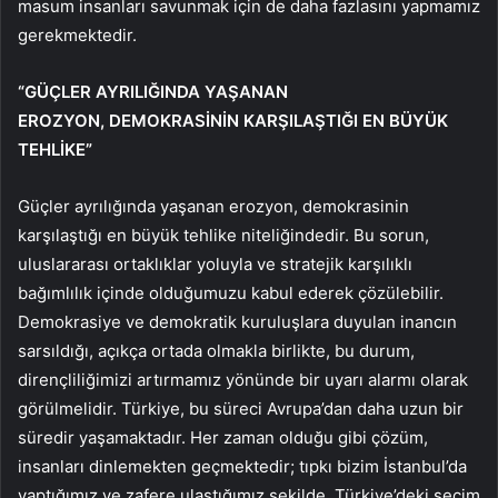
masum insanları savunmak için de daha fazlasını yapmamız
gerekmektedir.
“GÜÇLER AYRILIĞINDA YAŞANAN
EROZYON, DEMOKRASİNİN KARŞILAŞTIĞI EN BÜYÜK
TEHLİKE”
Güçler ayrılığında yaşanan erozyon, demokrasinin
karşılaştığı en büyük tehlike niteliğindedir. Bu sorun,
uluslararası ortaklıklar yoluyla ve stratejik karşılıklı
bağımlılık içinde olduğumuzu kabul ederek çözülebilir.
Demokrasiye ve demokratik kuruluşlara duyulan inancın
sarsıldığı, açıkça ortada olmakla birlikte, bu durum,
dirençliliğimizi artırmamız yönünde bir uyarı alarmı olarak
görülmelidir. Türkiye, bu süreci Avrupa’dan daha uzun bir
süredir yaşamaktadır. Her zaman olduğu gibi çözüm,
insanları dinlemekten geçmektedir; tıpkı bizim İstanbul’da
yaptığımız ve zafere ulaştığımız şekilde. Türkiye’deki seçim