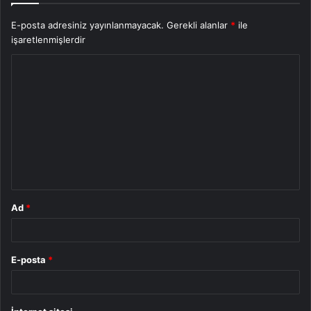
E-posta adresiniz yayınlanmayacak.
Gerekli alanlar
*
ile
işaretlenmişlerdir
Y
o
r
u
m
*
Ad
*
E-posta
*