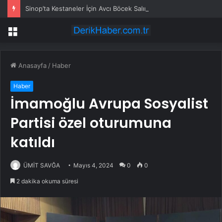
Sinop’ta Kestaneler İçin Avcı Böcek Salımı
Menü
Anasayfa
/
Haber
Haber
İmamoğlu Avrupa Sosyalist
Partisi özel oturumuna
katıldı
ÜMİT SAVĞA
Mayıs 4, 2024
0
0
2 dakika okuma süresi