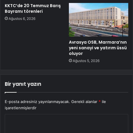
KKTC’de 20 Temmuz Barış
Bayramı törenleri
Ağustos 6, 2026
Avrasya OSB, Marmara’nın
yeni sanayi ve yatırım üssü
oluyor
Ağustos 5, 2026
Bir yanıt yazın
E-posta adresiniz yayınlanmayacak.
Gerekli alanlar
*
ile
işaretlenmişlerdir
Y
o