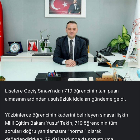
Liselere Ge
çi
ş Sınavı’ndan 719
ö
ğrencinin tam puan
almasının ardından usuls
üzlük iddialar
ı g
ündeme geldi.
Yüzbinlerce ö
ğrencinin kaderini belirleyen sınava ilişkin
Milli Eğitim Bakanı Yusuf Tekin,
719 ö
ğrencinin t
üm
sorular
ı doğru yanıtlamasını “normal” olarak
değerlendirirken; 29 kişi hakkında da soruşturma