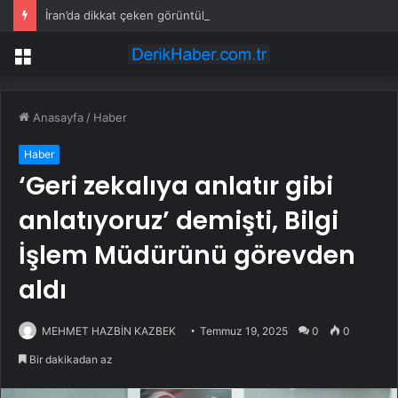
İran’da dikkat çeken görüntüler: Halk sahilde silahlarla devriye atıyor
Menü
Anasayfa
/
Haber
Haber
‘Geri zekalıya anlatır gibi
anlatıyoruz’ demişti, Bilgi
İşlem Müdürünü görevden
aldı
MEHMET HAZBİN KAZBEK
Temmuz 19, 2025
0
0
Bir dakikadan az