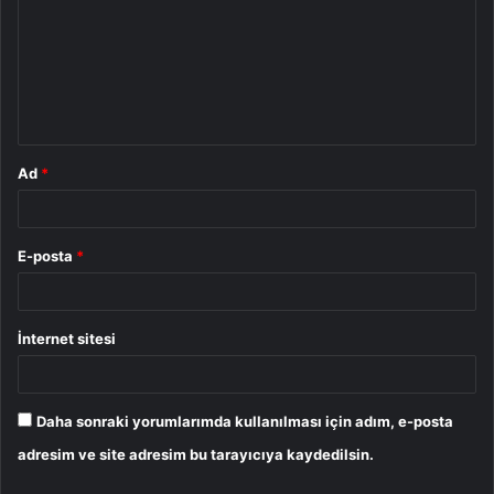
r
u
m
*
Ad
*
E-posta
*
İnternet sitesi
Daha sonraki yorumlarımda kullanılması için adım, e-posta
adresim ve site adresim bu tarayıcıya kaydedilsin.