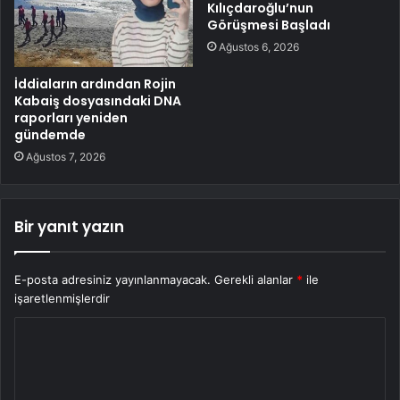
Kılıçdaroğlu’nun
Görüşmesi Başladı
Ağustos 6, 2026
İddiaların ardından Rojin
Kabaiş dosyasındaki DNA
raporları yeniden
gündemde
Ağustos 7, 2026
Bir yanıt yazın
E-posta adresiniz yayınlanmayacak.
Gerekli alanlar
*
ile
işaretlenmişlerdir
Y
o
r