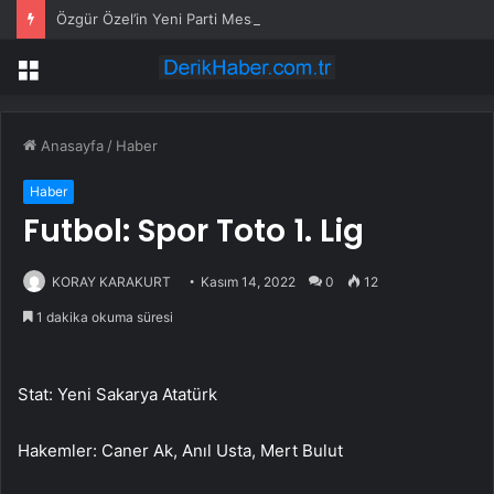
Özgür Özel’in Yeni Parti Mesaisi Sürüyor… “Pm”, “Cao” ve “Myk” Toplantılarına Başkanlık Etti
Menü
Anasayfa
/
Haber
Haber
Futbol: Spor Toto 1. Lig
KORAY KARAKURT
Kasım 14, 2022
0
12
1 dakika okuma süresi
Stat: Yeni Sakarya Atatürk
Hakemler: Caner Ak, Anıl Usta, Mert Bulut