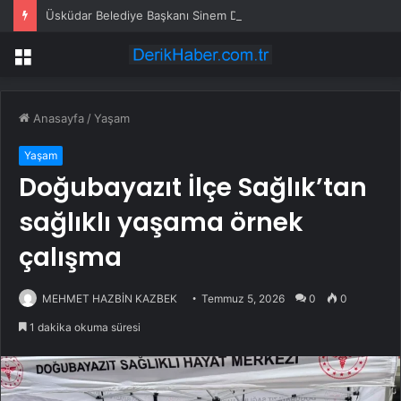
Üsküdar Belediye Başkanı Sinem Dedetaş adliyeye sevk edildi
Menü
Anasayfa
/
Yaşam
Yaşam
Doğubayazıt İlçe Sağlık’tan
sağlıklı yaşama örnek
çalışma
MEHMET HAZBİN KAZBEK
Temmuz 5, 2026
0
0
1 dakika okuma süresi