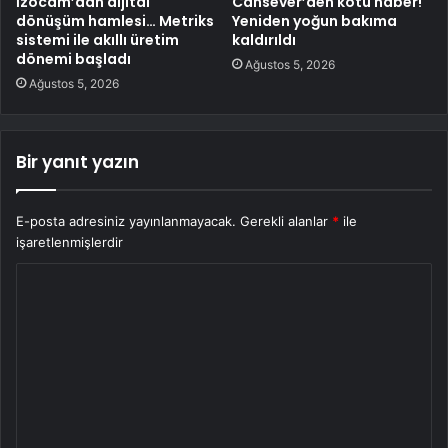
İzocam’dan dijital
Cansever’den kötü haber!
dönüşüm hamlesi… Metriks
Yeniden yoğun bakıma
sistemi ile akıllı üretim
kaldırıldı
dönemi başladı
Ağustos 5, 2026
Ağustos 5, 2026
Bir yanıt yazın
E-posta adresiniz yayınlanmayacak.
Gerekli alanlar
*
ile
işaretlenmişlerdir
Y
o
r
u
m
*