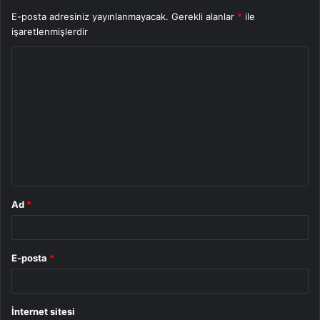
E-posta adresiniz yayınlanmayacak.
Gerekli alanlar
*
ile
işaretlenmişlerdir
Y
o
r
u
m
*
Ad
*
E-posta
*
İnternet sitesi