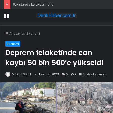
Pakistan’da karakola intihar saldırısı; 7 ölü, 15 yaralı
Menü
Anasayfa
/
Ekonomi
Ekonomi
Deprem felaketinde can
kaybı 50 bin 500’e yükseldi
MERVE ŞİRİN
Nisan 14, 2023
0
7
Bir dakikadan az