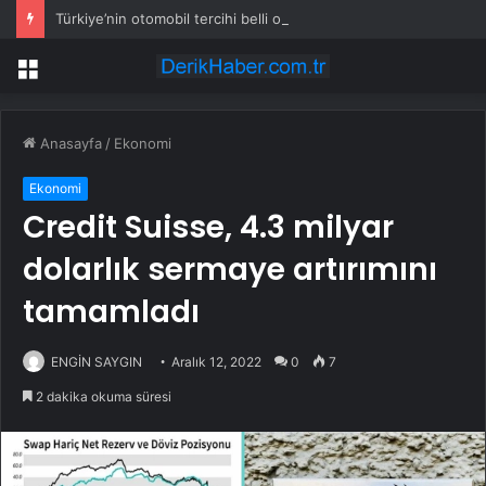
Türkiye’nin otomobil tercihi belli oldu
Menü
Anasayfa
/
Ekonomi
Ekonomi
Credit Suisse, 4.3 milyar
dolarlık sermaye artırımını
tamamladı
ENGİN SAYGIN
Aralık 12, 2022
0
7
2 dakika okuma süresi