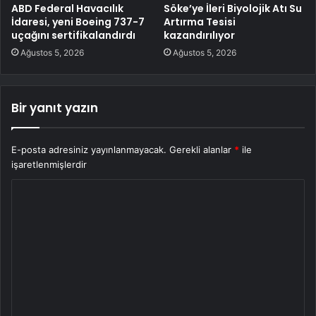
ABD Federal Havacılık
Söke’ye İleri Biyolojik Atı Su
İdaresi, yeni Boeing 737-7
Artırma Tesisi
uçağını sertifikalandırdı
kazandırılıyor
Ağustos 5, 2026
Ağustos 5, 2026
Bir yanıt yazın
E-posta adresiniz yayınlanmayacak.
Gerekli alanlar
*
ile
işaretlenmişlerdir
Y
o
r
u
m
*