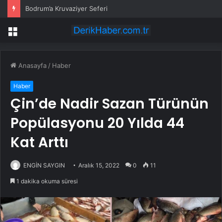
Bodrum’a Kruvaziyer Seferi
Menü
Anasayfa
/
Haber
Haber
Çin’de Nadir Sazan Türünün
Popülasyonu 20 Yılda 44
Kat Arttı
ENGİN SAYGIN
Aralık 15, 2022
0
11
1 dakika okuma süresi