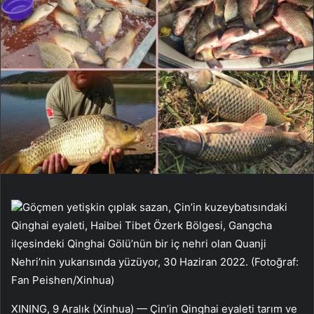
Göçmen yetişkin çıplak sazan, Çin’in kuzeybatısındaki
Qinghai eyaleti, Haibei Tibet Özerk Bölgesi, Gangcha
ilçesindeki Qinghai Gölü’nün bir iç nehri olan Quanji
Nehri’nin yukarısında yüzüyor, 30 Haziran 2022. (Fotoğraf:
Fan Peishen/Xinhua)
XINING, 9 Aralık (Xinhua) — Çin’in Qinghai eyaleti tarım ve