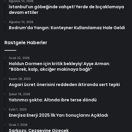
Ağustos 10, 2026
İstanbul’un göbeğinde vahşet! Yerde de bıçaklamaya
devam ettiler
Ağustos 10, 2026
Bodrum’da Yangın: Konteyner Kullanılamaz Hale Geldi
Rastgele Haberler
Ocak 22, 2026
Haldun Dormen için kritik bekleyiş! Ayşe Arman:
“Böbrek, kalp, akciğer makinaya bağlı”
Kasım 28, 2025
Asgari ücret önerisini reddeden iktiranda sert tepki
Şubat 16, 2026
Yatırımcı şokta: Altında ibre terse döndü
Eylül 1, 2025
Enerjisa Enerji 2025 İlk Yarı Sonuçlarını Açıkladı
Ocak 7, 2026
Sarkozy, Cezaevine Girecek