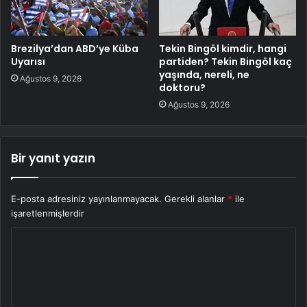
Brezilya’dan ABD’ye Küba
Tekin Bingöl kimdir, hangi
Uyarısı
partiden? Tekin Bingöl kaç
yaşında, nereli, ne
Ağustos 9, 2026
doktoru?
Ağustos 9, 2026
Bir yanıt yazın
E-posta adresiniz yayınlanmayacak.
Gerekli alanlar
*
ile
işaretlenmişlerdir
Y
o
r
u